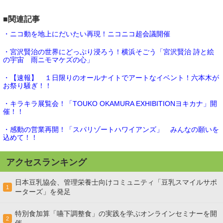
■関連記事
・ニコ動を地上にだいたい再現！ニコニコ超会議開催
・宮沢賢治の世界にどっぷり浸ろう！横浜そごう「宮沢賢治 詩と絵
の宇宙 雨ニモマケズの心」
・【速報】 １日限りのオールナイトでアートなイベント！六本木が
お祭り騒ぎ！！
・キラキラ展覧会！「TOUKO OKAMURA EXHIBITIONヨキカナ」開
催！！
・感動の営業再開！「スパリゾートハワイアンズ」 みんなの願いを
込めて！！
アクセスランキング
日本豆乳協会、管理栄養士向けコミュニティ「豆乳スマイルサポ
1
ーターズ」を発足
特別食加算「嚥下調整食」の実践を学ぶオンラインセミナーを開
2