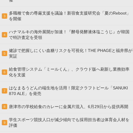
催
多職種で食の尊厳支援を議論！新宿食支援研究会「夏のReboot」
3
を開催
ハナマルキの海外展開が加速！『酵母発酵液体塩こうじ』が韓国
4
で特許査定を受領
健診で把握しにくい血糖リスクを可視化！THE PHAGEと福井県が
5
実証
給食管理システム「ミールくん」、クラウド版へ刷新し業務効率
6
化を支援
はなまるうどんの端生地を活用！限定クラフトビール「SANUKI
7
870 ALE」を発売
唐津市の学校給食のカレーに金属片混入、6月29日から提供再開
8
学生スポーツ競技人口が減少傾向でも採用担当者は体育会人材を
9
評価