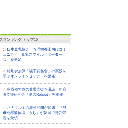
スランキング トップ10
1.
日本豆乳協会、管理栄養士向けコミ
ュニティ「豆乳スマイルサポーター
ズ」を発足
2.
特別食加算「嚥下調整食」の実践を
学ぶオンラインセミナーを開催
3.
多職種で食の尊厳支援を議論！新宿
食支援研究会「夏のReboot」を開催
4.
ハナマルキの海外展開が加速！『酵
母発酵液体塩こうじ』が韓国で特許査
定を受領