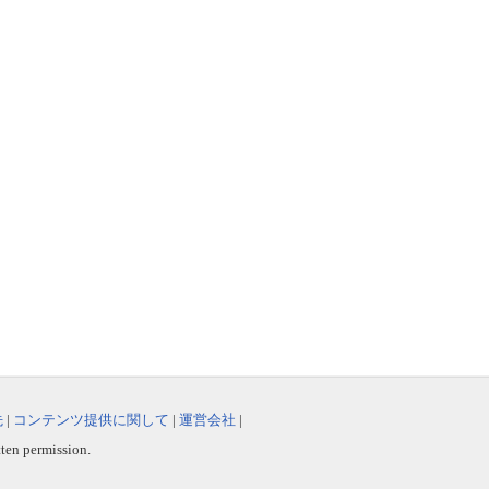
先
|
コンテンツ提供に関して
|
運営会社
|
tten permission.