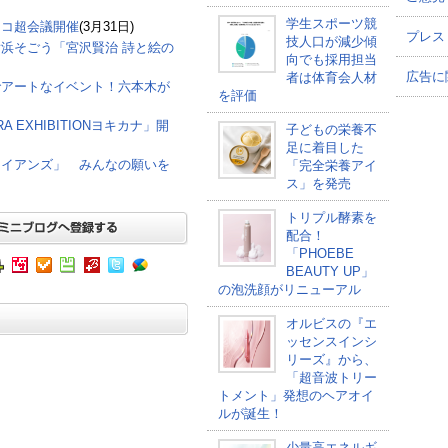
学生スポーツ競
ニコ超会議開催
(3月31日)
プレス
技人口が減少傾
浜そごう「宮沢賢治 詩と絵の
向でも採用担当
広告に
者は体育会人材
でアートなイベント！六本木が
を評価
 EXHIBITIONヨキカナ」開
子どもの栄養不
足に着目した
ワイアンズ」 みんなの願いを
「完全栄養アイ
ス」を発売
トリプル酵素を
配合！
「PHOEBE
BEAUTY UP」
の泡洗顔がリニューアル
オルビスの『エ
ッセンスインシ
リーズ』から、
「超音波トリー
トメント」発想のヘアオイ
ルが誕生！
少量高エネルギ