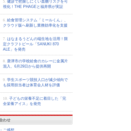
5.
健診で把握しにくい血糖リスクを可
視化！THE PHAGEと福井県が実証
6.
給食管理システム「ミールくん」、
クラウド版へ刷新し業務効率化を支援
7.
はなまるうどんの端生地を活用！限
定クラフトビール「SANUKI 870
ALE」を発売
8.
唐津市の学校給食のカレーに金属片
混入、6月29日から提供再開
9.
学生スポーツ競技人口が減少傾向で
も採用担当者は体育会人材を評価
10.
子どもの栄養不足に着目した「完
全栄養アイス」を発売
合わせ
・ご感想