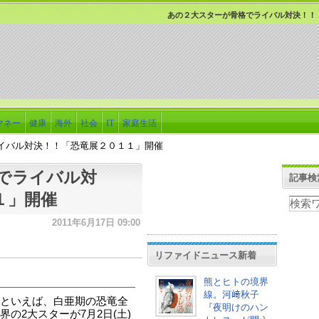
あの２大スターが骨格でライバル対決！！
マネー
健康
海外
社会
IT
家庭生活
イバル対決！！「恐竜展２０１１」開催
でライバル対
記事検
１」開催
2011年6月17日 09:00
リファイドニュース新着
熊とヒトの境界
線。河﨑秋子
といえば、白亜期の恐竜全
『夜明けのハン
の2大スターが7月2日(土)