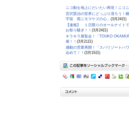
ニコ動を地上にだいたい再現！ニコ
宮沢賢治の世界にどっぷり浸ろう！横
宇宙 雨ニモマケズの心」
(3月24日)
【速報】 １日限りのオールナイト
お祭り騒ぎ！！
(3月24日)
キラキラ展覧会！「TOUKO OKAMURA
催！！
(3月21日)
感動の営業再開！「スパリゾートハ
込めて！！
(3月15日)