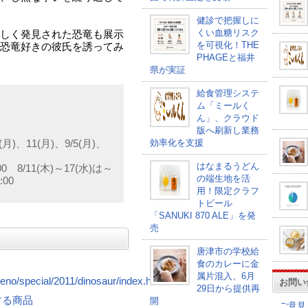
健診で把握しに
くい血糖リスク
しく発見された恐竜も展示
を可視化！THE
恐竜好きの彼氏を誘ってみ
PHAGEと福井
県が実証
給食管理システ
ム「ミールく
ん」、クラウド
版へ刷新し業務
効率化を支援
(月)、11(月)、9/5(月)、
はなまるうどん
0 8/11(木)～17(水)は～
の端生地を活
00
用！限定クラフ
トビール
「SANUKI 870 ALE」を発
売
唐津市の学校給
食のカレーに金
属片混入、6月
ueno/special/2011/dinosaur/index.html
お問い
29日から提供再
連する商品
開
ご意見