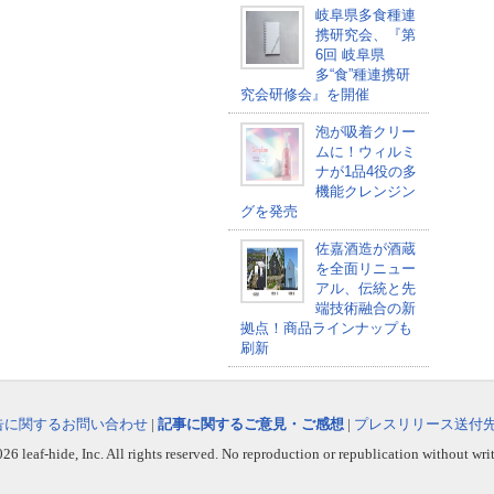
岐阜県多食種連
携研究会、『第
6回 岐阜県
多“食”種連携研
究会研修会』を開催
泡が吸着クリー
ムに！ウィルミ
ナが1品4役の多
機能クレンジン
グを発売
佐嘉酒造が酒蔵
を全面リニュー
アル、伝統と先
端技術融合の新
拠点！商品ラインナップも
刷新
告に関するお問い合わせ
|
記事に関するご意見・ご感想
|
プレスリリース送付
6 leaf-hide, Inc. All rights reserved. No reproduction or republication without wri