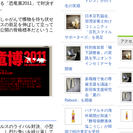
トレス』が問う
「恐竜展2011」で対決す
生の実感
。
日本豆乳協会、
しゃがんで獲物を待ち伏せ
管理栄養士向け
スの前足を伸ばして立って
コミュニティ
公開の骨格標本だというこ
「豆乳スマイル
サポーターズ」を発足
アクセ
特別食加算「嚥
下調整食」の実
践を学ぶオンラ
インセミナーを
開催
多職種で食の尊
厳支援を議論！
新宿食支援研究
会「夏の
Reboot」を開催
ハナマルキの海
外展開が加速！
『酵母発酵液体
ルスのライバル対決、小型
塩こうじ』が韓
、し烈な争いを繰り返して
国で特許査定を受領