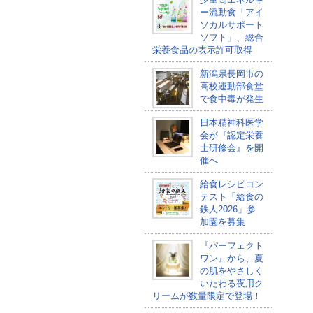
ー流動食「アイ
ソカルサポート
ソフト」、総合
栄養食品の表示許可取得
新潟県長岡市の
高校運動部食堂
で食中毒が発生
日本精神科医学
会が『認定栄養
士研修会』を開
催へ
給食レシピコン
テスト「給食の
鉄人2026」参
加園を募集
『パーフェクト
ワン』から、夏
の肌をやさしく
いたわる夜用ク
リームが数量限定で登場！