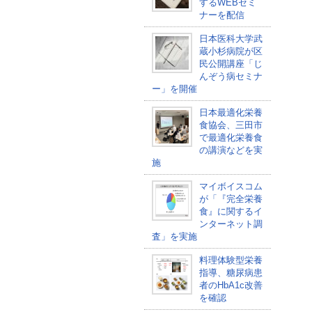
するWEBセミ
ナーを配信
日本医科大学武
蔵小杉病院が区
民公開講座「じ
んぞう病セミナ
ー」を開催
日本最適化栄養
食協会、三田市
で最適化栄養食
の講演などを実
施
マイボイスコム
が「『完全栄養
食』に関するイ
ンターネット調
査」を実施
料理体験型栄養
指導、糖尿病患
者のHbA1c改善
を確認