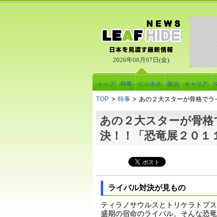
2026年08月07日(金)
トップ
時事
ビジネス
政治
キャリア
TOP
>
時事
>
あの２大スターが骨格でラ
あの２大スターが骨格
決！！「恐竜展２０１
ライバル対決が見もの
ティラノサウルスとトリケラトプス
盛期の宿命のライバル。そんな恐竜界