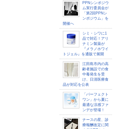
PPNシンポジウ
ム実行委員会が
「第2回PPNシ
ンポジウム」を
開催へ
シミ・シワに1
品で対応！アリ
ナミン製薬が
『メラノホワイ
トジェル』を通販で展開
江田島市内の高
齢者施設での食
中毒発生を受
け、日清医療食
品が対応を公表
「パーフェクト
ワン」から夏に
最適な涼感ファ
ンデが登場！
ナースの星、診
療報酬改定に関