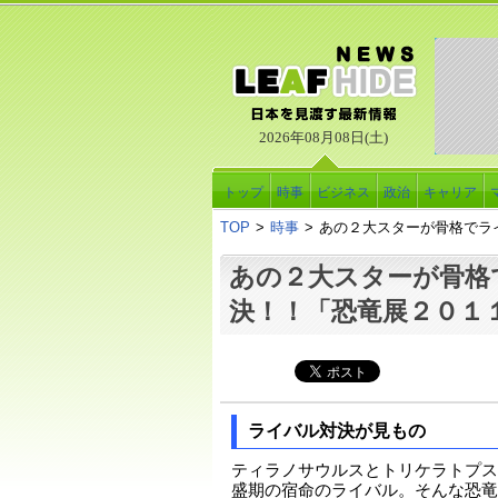
2026年08月08日(土)
トップ
時事
ビジネス
政治
キャリア
TOP
>
時事
>
あの２大スターが骨格でラ
あの２大スターが骨格
決！！「恐竜展２０１
ライバル対決が見もの
ティラノサウルスとトリケラトプス
盛期の宿命のライバル。そんな恐竜界