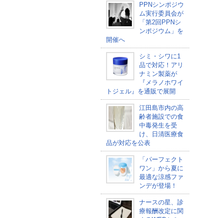
PPNシンポジウ
ム実行委員会が
「第2回PPNシ
ンポジウム」を
開催へ
シミ・シワに1
品で対応！アリ
ナミン製薬が
『メラノホワイ
トジェル』を通販で展開
江田島市内の高
齢者施設での食
中毒発生を受
け、日清医療食
品が対応を公表
「パーフェクト
ワン」から夏に
最適な涼感ファ
ンデが登場！
ナースの星、診
療報酬改定に関