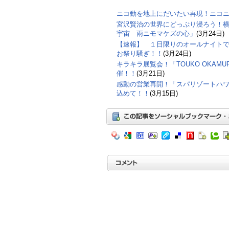
ニコ動を地上にだいたい再現！ニコ
宮沢賢治の世界にどっぷり浸ろう！横
宇宙 雨ニモマケズの心」
(3月24日)
【速報】 １日限りのオールナイト
お祭り騒ぎ！！
(3月24日)
キラキラ展覧会！「TOUKO OKAMURA
催！！
(3月21日)
感動の営業再開！「スパリゾートハ
込めて！！
(3月15日)