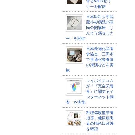
するWEBセミ
ナーを配信
日本医科大学武
蔵小杉病院が区
民公開講座「じ
んぞう病セミナ
ー」を開催
日本最適化栄養
食協会、三田市
で最適化栄養食
の講演などを実
施
マイボイスコム
が「『完全栄養
食』に関するイ
ンターネット調
査」を実施
料理体験型栄養
指導、糖尿病患
者のHbA1c改善
を確認