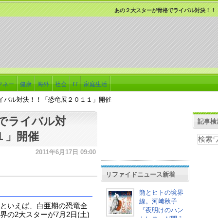
あの２大スターが骨格でライバル対決！！
マネー
健康
海外
社会
IT
家庭生活
イバル対決！！「恐竜展２０１１」開催
でライバル対
記事検
１」開催
2011年6月17日 09:00
リファイドニュース新着
熊とヒトの境界
線。河﨑秋子
といえば、白亜期の恐竜全
『夜明けのハン
の2大スターが7月2日(土)