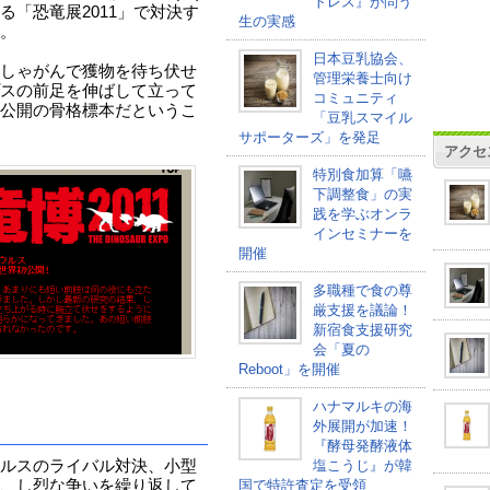
トレス』が問う
「恐竜展2011」で対決す
生の実感
。
日本豆乳協会、
しゃがんで獲物を待ち伏せ
管理栄養士向け
スの前足を伸ばして立って
コミュニティ
公開の骨格標本だというこ
「豆乳スマイル
サポーターズ」を発足
アクセ
特別食加算「嚥
下調整食」の実
践を学ぶオンラ
インセミナーを
開催
多職種で食の尊
厳支援を議論！
新宿食支援研究
会「夏の
Reboot」を開催
ハナマルキの海
外展開が加速！
『酵母発酵液体
ルスのライバル対決、小型
塩こうじ』が韓
、し烈な争いを繰り返して
国で特許査定を受領