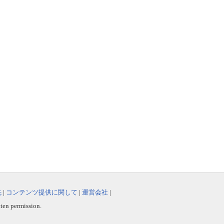
先
|
コンテンツ提供に関して
|
運営会社
|
tten permission.