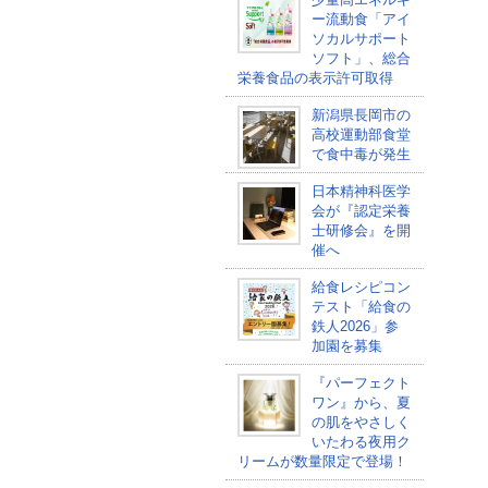
ー流動食「アイ
ソカルサポート
ソフト」、総合
栄養食品の表示許可取得
新潟県長岡市の
高校運動部食堂
で食中毒が発生
日本精神科医学
会が『認定栄養
士研修会』を開
催へ
給食レシピコン
テスト「給食の
鉄人2026」参
加園を募集
『パーフェクト
ワン』から、夏
の肌をやさしく
いたわる夜用ク
リームが数量限定で登場！