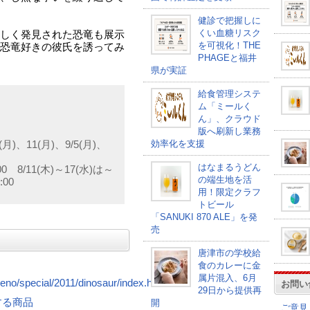
健診で把握しに
くい血糖リスク
しく発見された恐竜も展示
を可視化！THE
恐竜好きの彼氏を誘ってみ
PHAGEと福井
県が実証
給食管理システ
ム「ミールく
ん」、クラウド
版へ刷新し業務
効率化を支援
(月)、11(月)、9/5(月)、
はなまるうどん
0 8/11(木)～17(水)は～
の端生地を活
00
用！限定クラフ
トビール
「SANUKI 870 ALE」を発
売
唐津市の学校給
食のカレーに金
属片混入、6月
ueno/special/2011/dinosaur/index.html
お問い
29日から提供再
連する商品
開
ご意見