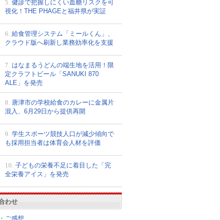
5.
健診で把握しにくい血糖リスクを可
視化！THE PHAGEと福井県が実証
6.
給食管理システム「ミールくん」、
クラウド版へ刷新し業務効率化を支援
7.
はなまるうどんの端生地を活用！限
定クラフトビール「SANUKI 870
ALE」を発売
8.
唐津市の学校給食のカレーに金属片
混入、6月29日から提供再開
9.
学生スポーツ競技人口が減少傾向で
も採用担当者は体育会人材を評価
10.
子どもの栄養不足に着目した「完
全栄養アイス」を発売
合わせ
・ご感想