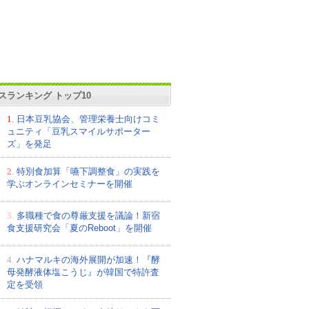
スランキング トップ10
1.
日本豆乳協会、管理栄養士向けコミ
ュニティ「豆乳スマイルサポーター
ズ」を発足
2.
特別食加算「嚥下調整食」の実践を
学ぶオンラインセミナーを開催
3.
多職種で食の尊厳支援を議論！新宿
食支援研究会「夏のReboot」を開催
4.
ハナマルキの海外展開が加速！『酵
母発酵液体塩こうじ』が韓国で特許査
定を受領