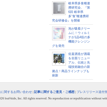
岐阜県多食種連
携研究会、『第
6回 岐阜県
多“食”種連携研
究会研修会』を開催
泡が吸着クリー
ムに！ウィルミ
ナが1品4役の多
機能クレンジン
グを発売
佐嘉酒造が酒蔵
を全面リニュー
アル、伝統と先
端技術融合の新
拠点！商品ラインナップも
刷新
告に関するお問い合わせ
|
記事に関するご意見・ご感想
|
プレスリリース送付
6 leaf-hide, Inc. All rights reserved. No reproduction or republication without wri