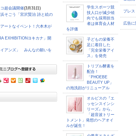
学生スポーツ競
ニコ超会議開催
(3月31日)
プレス
技人口が減少傾
浜そごう「宮沢賢治 詩と絵の
向でも採用担当
広告に
者は体育会人材
でアートなイベント！六本木が
を評価
 EXHIBITIONヨキカナ」開
子どもの栄養不
足に着目した
ワイアンズ」 みんなの願いを
「完全栄養アイ
ス」を発売
トリプル酵素を
配合！
「PHOEBE
BEAUTY UP」
の泡洗顔がリニューアル
オルビスの『エ
ッセンスインシ
リーズ』から、
「超音波トリー
トメント」発想のヘアオイ
ルが誕生！
少量高エネルギ