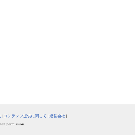
先
|
コンテンツ提供に関して
|
運営会社
|
tten permission.