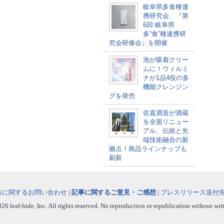
岐阜県多食種連
携研究会、『第
6回 岐阜県
多“食”種連携研
究会研修会』を開催
泡が吸着クリー
ムに！ウィルミ
ナが1品4役の多
機能クレンジン
グを発売
佐嘉酒造が酒蔵
を全面リニュー
アル、伝統と先
端技術融合の新
拠点！商品ラインナップも
刷新
告に関するお問い合わせ
|
記事に関するご意見・ご感想
|
プレスリリース送付
6 leaf-hide, Inc. All rights reserved. No reproduction or republication without wri