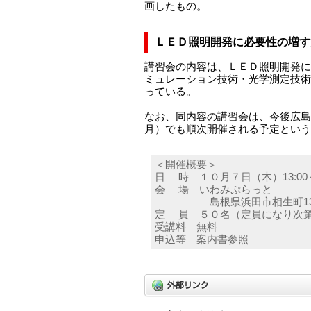
画したもの。
ＬＥＤ照明開発に必要性の増す
講習会の内容は、ＬＥＤ照明開発に
ミュレーション技術・光学測定技術
っている。
なお、同内容の講習会は、今後広島県
月）でも順次開催される予定という
＜開催概要＞
日 時 １０月７日（木）13:00～1
会 場 いわみぷらっと
島根県浜田市相生町1391
定 員 ５０名（定員になり次
受講料 無料
申込等 案内書参照