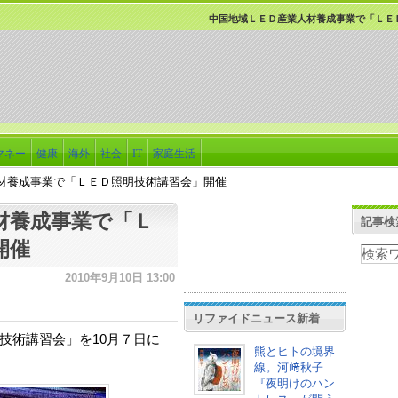
中国地域ＬＥＤ産業人材養成事業で「ＬＥ
マネー
健康
海外
社会
IT
家庭生活
材養成事業で「ＬＥＤ照明技術講習会」開催
材養成事業で「Ｌ
記事検
開催
2010年9月10日 13:00
リファイドニュース新着
技術講習会」を10月７日に
熊とヒトの境界
線。河﨑秋子
『夜明けのハン