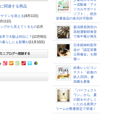
ー流動食「アイ
習会 に関連する商品
ソカルサポート
ソフト」、総合
マゲドンを迎える
(4月11日)
栄養食品の表示許可取得
3月11日)
キングから見えてくるもの
(1月
新潟県長岡市の
高校運動部食堂
で食中毒が発生
改革で大阪は何位に？
(12月9日)
の暮らしにも影響が
(11月10日)
日本精神科医学
会が『認定栄養
士研修会』を開
催へ
給食レシピコン
テスト「給食の
鉄人2026」参
加園を募集
『パーフェクト
ワン』から、夏
の肌をやさしく
いたわる夜用ク
リームが数量限定で登場！