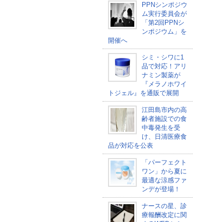
PPNシンポジウ
ム実行委員会が
「第2回PPNシ
ンポジウム」を
開催へ
シミ・シワに1
品で対応！アリ
ナミン製薬が
『メラノホワイ
トジェル』を通販で展開
江田島市内の高
齢者施設での食
中毒発生を受
け、日清医療食
品が対応を公表
「パーフェクト
ワン」から夏に
最適な涼感ファ
ンデが登場！
ナースの星、診
療報酬改定に関