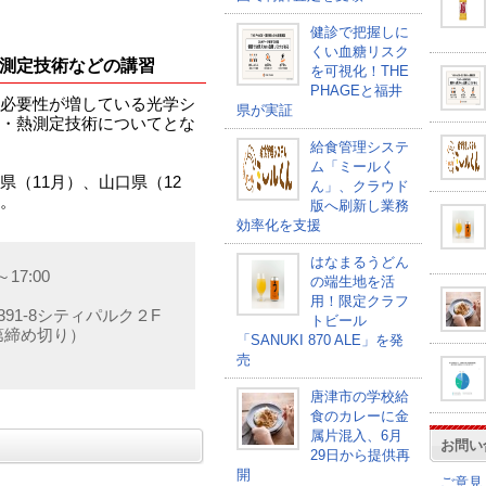
健診で把握しに
くい血糖リスク
測定技術などの講習
を可視化！THE
PHAGEと福井
必要性が増している光学シ
県が実証
・熱測定技術についてとな
給食管理システ
ム「ミールく
（11月）、山口県（12
ん」、クラウド
。
版へ刷新し業務
効率化を支援
はなまるうどん
7:00
の端生地を活
用！限定クラフ
-8シティパルク２F
トビール
第締め切り）
「SANUKI 870 ALE」を発
売
唐津市の学校給
食のカレーに金
属片混入、6月
お問い
29日から提供再
開
ご意見