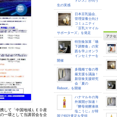
トレス』が問う
生の実感
日本豆乳協会、
管理栄養士向け
コミュニティ
「豆乳スマイル
サポーターズ」を発足
アクセ
特別食加算「嚥
下調整食」の実
践を学ぶオンラ
インセミナーを
開催
多職種で食の尊
厳支援を議論！
新宿食支援研究
会「夏の
Reboot」を開催
ハナマルキの海
外展開が加速！
『酵母発酵液体
携して「中国地域ＬＥＤ産
塩こうじ』が韓
の一環として当講習会を企
国で特許査定を受領