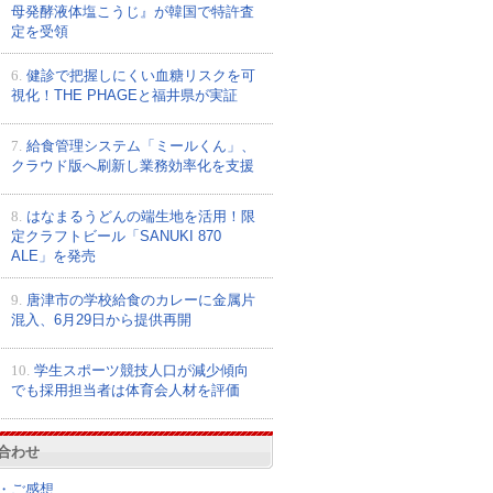
母発酵液体塩こうじ』が韓国で特許査
定を受領
6.
健診で把握しにくい血糖リスクを可
視化！THE PHAGEと福井県が実証
7.
給食管理システム「ミールくん」、
クラウド版へ刷新し業務効率化を支援
8.
はなまるうどんの端生地を活用！限
定クラフトビール「SANUKI 870
ALE」を発売
9.
唐津市の学校給食のカレーに金属片
混入、6月29日から提供再開
10.
学生スポーツ競技人口が減少傾向
でも採用担当者は体育会人材を評価
合わせ
・ご感想