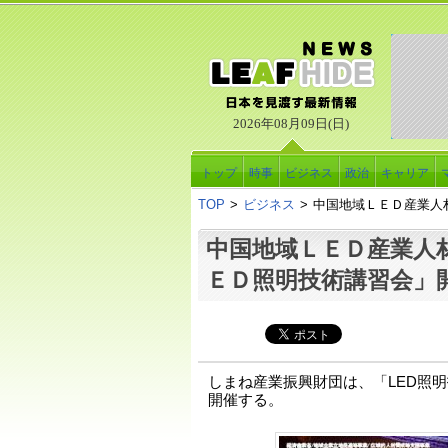
2026年08月09日(日)
トップ
時事
ビジネス
政治
キャリア
TOP
>
ビジネス
>
中国地域ＬＥＤ産業人
中国地域ＬＥＤ産業人
ＥＤ照明技術講習会」
しまね産業振興財団は、「LED照明
開催する。