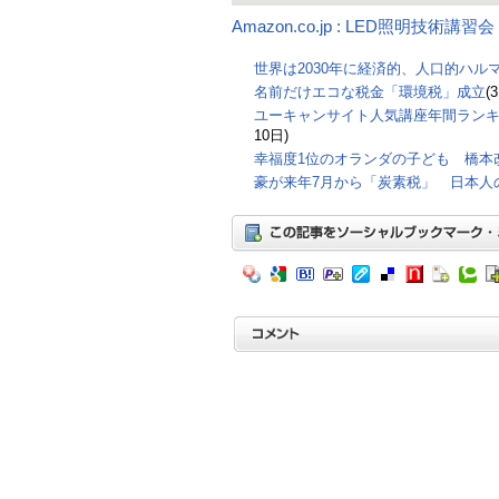
Amazon.co.jp : LED照明技術講
世界は2030年に経済的、人口的ハル
名前だけエコな税金「環境税」成立
(
ユーキャンサイト人気講座年間ラン
10日)
幸福度1位のオランダの子ども 橋本
豪が来年7月から「炭素税」 日本人