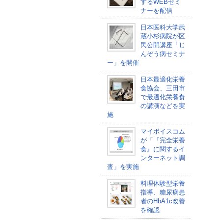
するWEBセミ
ナーを配信
日本医科大学武
蔵小杉病院が区
民公開講座「じ
んぞう病セミナ
ー」を開催
日本最適化栄養
食協会、三田市
で最適化栄養食
の講演などを実
施
マイボイスコム
が「『完全栄養
食』に関するイ
ンターネット調
査」を実施
料理体験型栄養
指導、糖尿病患
者のHbA1c改善
を確認