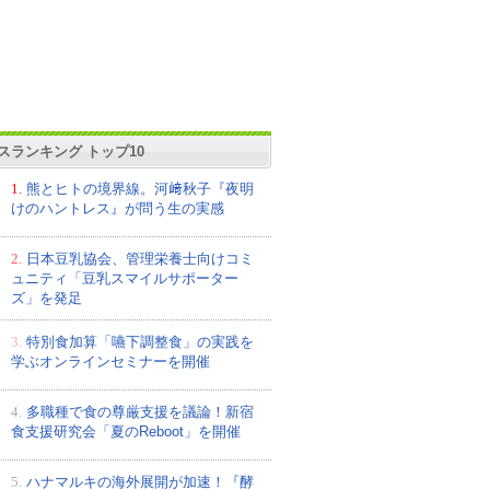
スランキング トップ10
1.
熊とヒトの境界線。河﨑秋子『夜明
けのハントレス』が問う生の実感
2.
日本豆乳協会、管理栄養士向けコミ
ュニティ「豆乳スマイルサポーター
ズ」を発足
3.
特別食加算「嚥下調整食」の実践を
学ぶオンラインセミナーを開催
4.
多職種で食の尊厳支援を議論！新宿
食支援研究会「夏のReboot」を開催
5.
ハナマルキの海外展開が加速！『酵