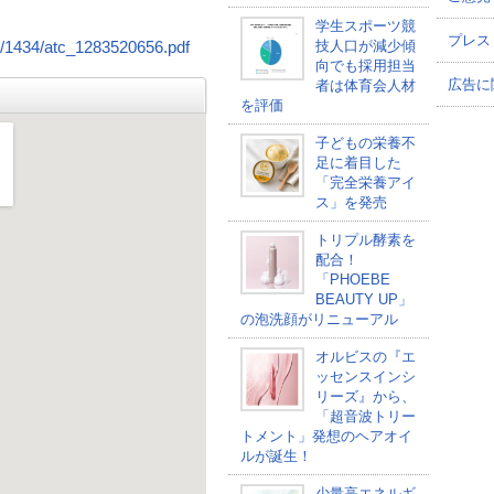
学生スポーツ競
プレス
技人口が減少傾
ve/1434/atc_1283520656.pdf
向でも採用担当
広告に
者は体育会人材
を評価
子どもの栄養不
足に着目した
「完全栄養アイ
ス」を発売
トリプル酵素を
配合！
「PHOEBE
BEAUTY UP」
の泡洗顔がリニューアル
オルビスの『エ
ッセンスインシ
リーズ』から、
「超音波トリー
トメント」発想のヘアオイ
ルが誕生！
少量高エネルギ