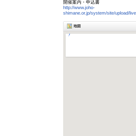
開催案内・申込書
http://www.joho-
shimane.or.jp/system/site/upload/li