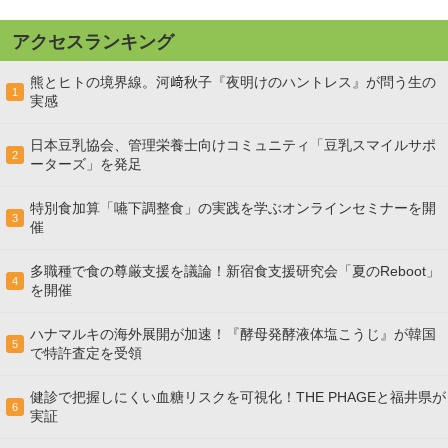
アクセスランキング
熊とヒトの境界線。河﨑秋子『夜明けのハントレス』が問う生の
1
実感
日本豆乳協会、管理栄養士向けコミュニティ「豆乳スマイルサポ
2
ーターズ」を発足
特別食加算「嚥下調整食」の実践を学ぶオンラインセミナーを開
3
催
多職種で食の尊厳支援を議論！新宿食支援研究会「夏のReboot」
4
を開催
ハナマルキの海外展開が加速！『酵母発酵液体塩こうじ』が韓国
5
で特許査定を受領
健診で把握しにくい血糖リスクを可視化！THE PHAGEと福井県が
6
実証