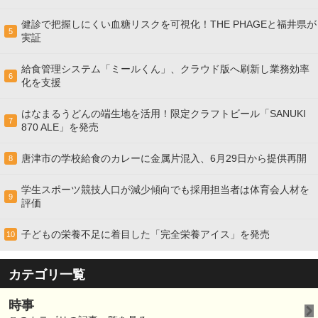
健診で把握しにくい血糖リスクを可視化！THE PHAGEと福井県が
5
実証
給食管理システム「ミールくん」、クラウド版へ刷新し業務効率
6
化を支援
はなまるうどんの端生地を活用！限定クラフトビール「SANUKI
7
870 ALE」を発売
唐津市の学校給食のカレーに金属片混入、6月29日から提供再開
8
学生スポーツ競技人口が減少傾向でも採用担当者は体育会人材を
9
評価
子どもの栄養不足に着目した「完全栄養アイス」を発売
10
カテゴリ一覧
時事