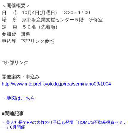
＜開催概要＞
日 時 10月4日(月曜日) 13:30～17:00
場 所 京都府産業支援センター５階 研修室
定 員 ５０名（先着順）
参加費 無料
申込等 下記リンク参照
□外部リンク
開催案内・申込み
http://www.mtc.pref.kyoto.lg.jp/rea/sem/nano09/1004
・
地図はこちら
■関連記事
・美人社長でFPの大竹のり子氏も登壇「HOME'S不動産投資セミナ
ー」6月開催