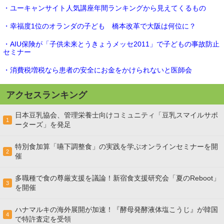
・ユーキャンサイト人気講座年間ランキングから見えてくるもの
・幸福度1位のオランダの子ども 橋本改革で大阪は何位に？
・AIU保険が「子供未来とうきょうメッセ2011」で子どもの事故防止
セミナー
・消費税増税なら患者の安全にお金をかけられないと医師会
アクセスランキング
日本豆乳協会、管理栄養士向けコミュニティ「豆乳スマイルサポ
1
ーターズ」を発足
特別食加算「嚥下調整食」の実践を学ぶオンラインセミナーを開
2
催
多職種で食の尊厳支援を議論！新宿食支援研究会「夏のReboot」
3
を開催
ハナマルキの海外展開が加速！『酵母発酵液体塩こうじ』が韓国
4
で特許査定を受領