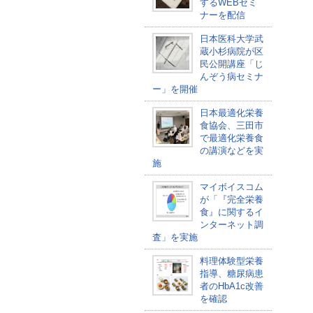
するWEBセミ
ナーを配信
日本医科大学武
蔵小杉病院が区
民公開講座「じ
んぞう病セミナ
ー」を開催
日本最適化栄養
食協会、三田市
で最適化栄養食
の講演などを実
施
マイボイスコム
が「『完全栄養
食』に関するイ
ンターネット調
査」を実施
料理体験型栄養
指導、糖尿病患
者のHbA1c改善
を確認