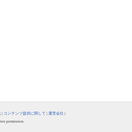
先
|
コンテンツ提供に関して
|
運営会社
|
tten permission.