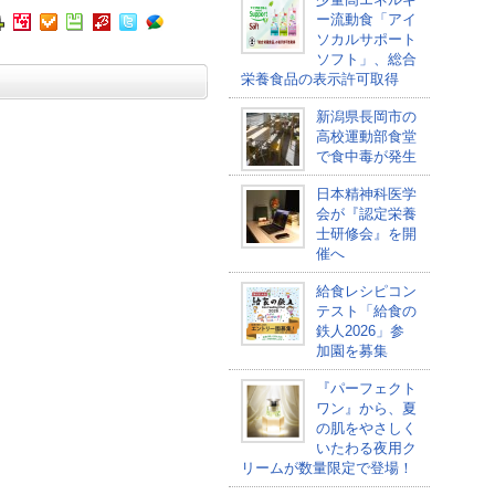
ー流動食「アイ
ソカルサポート
ソフト」、総合
栄養食品の表示許可取得
新潟県長岡市の
高校運動部食堂
で食中毒が発生
日本精神科医学
会が『認定栄養
士研修会』を開
催へ
給食レシピコン
テスト「給食の
鉄人2026」参
加園を募集
『パーフェクト
ワン』から、夏
の肌をやさしく
いたわる夜用ク
リームが数量限定で登場！