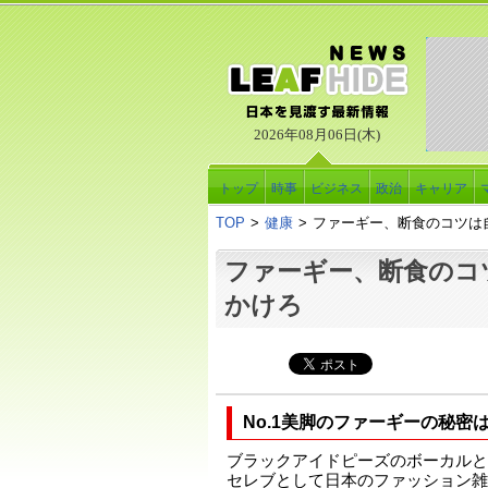
2026年08月06日(木)
トップ
時事
ビジネス
政治
キャリア
TOP
>
健康
>
ファーギー、断食のコツは
ファーギー、断食のコ
かけろ
No.1美脚のファーギーの秘密
ブラックアイドピーズのボーカルと
セレブとして日本のファッション雑