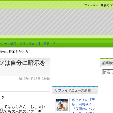
ファーギー、断食のコ
マネー
健康
海外
社会
IT
家庭生活
自分に暗示をかけろ
ツは自分に暗示を
記事検
2010年4月28日 23:40
リファイドニュース新着
は？
熊とヒトの境界
線。河﨑秋子
してはもちろん、おしゃれ
『夜明けのハン
誌でも大人気のファーギ