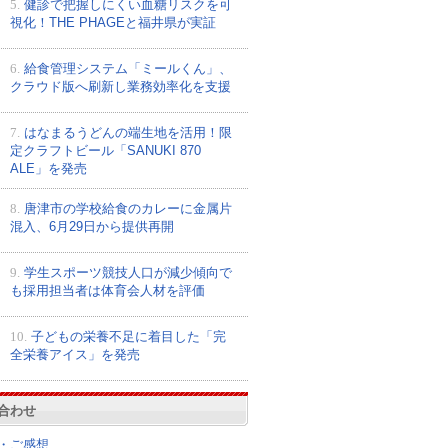
5.
健診で把握しにくい血糖リスクを可
視化！THE PHAGEと福井県が実証
6.
給食管理システム「ミールくん」、
クラウド版へ刷新し業務効率化を支援
7.
はなまるうどんの端生地を活用！限
定クラフトビール「SANUKI 870
ALE」を発売
8.
唐津市の学校給食のカレーに金属片
混入、6月29日から提供再開
9.
学生スポーツ競技人口が減少傾向で
も採用担当者は体育会人材を評価
10.
子どもの栄養不足に着目した「完
全栄養アイス」を発売
合わせ
・ご感想