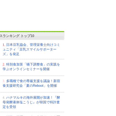
スランキング トップ10
1.
日本豆乳協会、管理栄養士向けコミ
ュニティ「豆乳スマイルサポーター
ズ」を発足
2.
特別食加算「嚥下調整食」の実践を
学ぶオンラインセミナーを開催
3.
多職種で食の尊厳支援を議論！新宿
食支援研究会「夏のReboot」を開催
4.
ハナマルキの海外展開が加速！『酵
母発酵液体塩こうじ』が韓国で特許査
定を受領