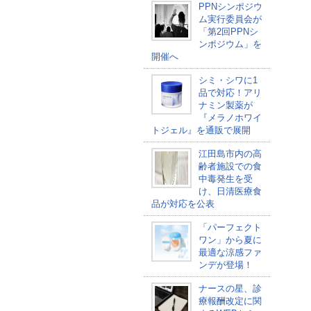
PPNシンポジウ
ム実行委員会が
「第2回PPNシ
ンポジウム」を
開催へ
シミ・シワに1
品で対応！アリ
ナミン製薬が
『メラノホワイ
トジェル』を通販で展開
江田島市内の高
齢者施設での食
中毒発生を受
け、日清医療食
品が対応を公表
「パーフェクト
ワン」から夏に
最適な涼感ファ
ンデが登場！
ナースの星、診
療報酬改定に関