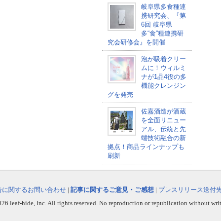
岐阜県多食種連
携研究会、『第
6回 岐阜県
多“食”種連携研
究会研修会』を開催
泡が吸着クリー
ムに！ウィルミ
ナが1品4役の多
機能クレンジン
グを発売
佐嘉酒造が酒蔵
を全面リニュー
アル、伝統と先
端技術融合の新
拠点！商品ラインナップも
刷新
告に関するお問い合わせ
|
記事に関するご意見・ご感想
|
プレスリリース送付
6 leaf-hide, Inc. All rights reserved. No reproduction or republication without wri