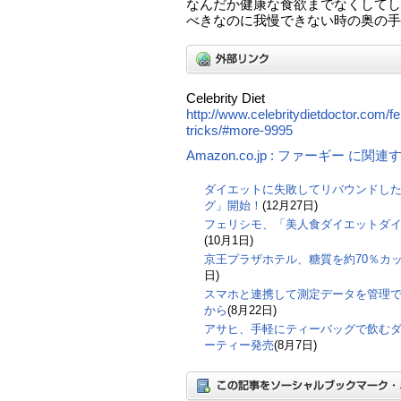
なんだか健康な食欲までなくしてし
べきなのに我慢できない時の奥の手
Celebrity Diet
http://www.celebritydietdoctor.com/fe
tricks/#more-9995
Amazon.co.jp : ファーギー に関
ダイエットに失敗してリバウンドし
グ」開始！
(12月27日)
フェリシモ、「美人食ダイエットダ
(10月1日)
京王プラザホテル、糖質を約70％カ
日)
スマホと連携して測定データを管理
から
(8月22日)
アサヒ、手軽にティーバッグで飲む
ーティー発売
(8月7日)