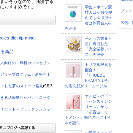
まいそうなので、我慢する
におすすめです。
学生スポーツ競
プレス
技人口が減少傾
向でも採用担当
広告に
者は体育会人材
を評価
rgies-diet-tip-mind-
子どもの栄養不
足に着目した
「完全栄養アイ
連する商品
ス」を発売
た人向けの「無料カウンセリン
トリプル酵素を
配合！
イアリープログラム」新発売！
「PHOEBE
BEAUTY UP」
ットした夢のスイーツ発売
(9月3
の泡洗顔がリニューアル
オルビスの『エ
できる活動量計がパナソニック
ッセンスインシ
リーズ』から、
ダイエット＝ブラックジンジャ
「超音波トリー
トメント」発想のヘアオイ
ルが誕生！
少量高エネルギ