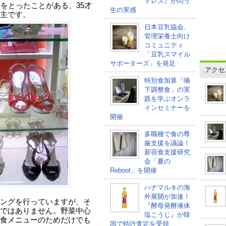
トレス』が問う
号をとったことがある、35才
生の実感
主です。
日本豆乳協会、
管理栄養士向け
コミュニティ
「豆乳スマイル
サポーターズ」を発足
アクセ
特別食加算「嚥
下調整食」の実
践を学ぶオンラ
インセミナーを
開催
多職種で食の尊
厳支援を議論！
新宿食支援研究
会「夏の
Reboot」を開催
ハナマルキの海
外展開が加速！
ングを行っていますが、そ
『酵母発酵液体
ではありません。野菜中心
塩こうじ』が韓
食メニューのためだけでも
国で特許査定を受領