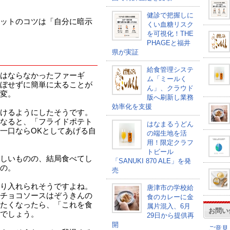
健診で把握しに
ットのコツは「自分に暗示
くい血糖リスク
を可視化！THE
PHAGEと福井
県が実証
給食管理システ
はならなかったファーギ
ム「ミールく
ぼせずに簡単に太ることが
ん」、クラウド
変。
版へ刷新し業務
効率化を支援
けるようにしたそうです。
なると、「フライドポテト
はなまるうどん
一口ならOKとしてあげる自
の端生地を活
用！限定クラフ
トビール
しいものの、結局食べてし
「SANUKI 870 ALE」を発
の。
売
り入れられそうですよね。
唐津市の学校給
チョコソースはぞうきんの
食のカレーに金
たくなったら、「これを食
属片混入、6月
お問い
でしょう。
29日から提供再
開
ご意見