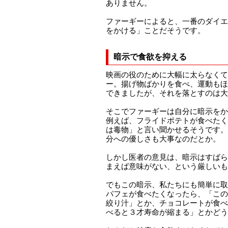
ありません。
ファーギーによると、一番のダイエ
をかける」ことだそうです。
暗示で食欲を抑える
映画の役のために大幅に太らなくて
ー。揚げ物ばかりを食べ、運動もほ
できましたが、それを落とすのは大
そこでファーギーは自分に暗示をか
例えば、フライドポテトが食べたく
は毒物」と言い聞かせるそうです。
分への優しさも大事なのだとか。
しかし医者の意見は、暗示はすばら
まえば意味がない、という厳しいも
でもこの暗示、私たちにも簡単に取
パフェが食べたくなったら、「この
絞り汁」とか、チョコレートが食べ
べると３才寿命が縮まる」とかどう