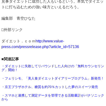
見事ダイエットに成功した人もいるという。本気でダイエッ
トに打ち込むための強い味方といえるだろう。
編集部 青空ひなた
□外部リンク
ダイエット．ｃｏｍ
http://www.value-
press.com/pressrelease.php?article_id=57136
■関連記事
・ダイエットに失敗してリバウンドした人向けの「無料カウンセリン
グ」開始！
・フェリシモ、「美人食ダイエットダイアリープログラム」新発売！
・京王プラザホテル、糖質を約70％カットした夢のスイーツ発売
・スマホと連携して測定データを管理できる活動量計がパナソニック
から