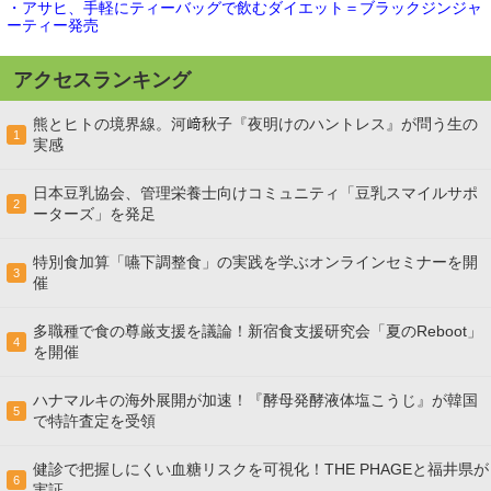
・アサヒ、手軽にティーバッグで飲むダイエット＝ブラックジンジャ
ーティー発売
アクセスランキング
熊とヒトの境界線。河﨑秋子『夜明けのハントレス』が問う生の
1
実感
日本豆乳協会、管理栄養士向けコミュニティ「豆乳スマイルサポ
2
ーターズ」を発足
特別食加算「嚥下調整食」の実践を学ぶオンラインセミナーを開
3
催
多職種で食の尊厳支援を議論！新宿食支援研究会「夏のReboot」
4
を開催
ハナマルキの海外展開が加速！『酵母発酵液体塩こうじ』が韓国
5
で特許査定を受領
健診で把握しにくい血糖リスクを可視化！THE PHAGEと福井県が
6
実証