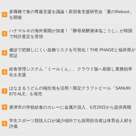
多職種で食の尊厳支援を議論！新宿食支援研究会「夏のReboot」
3
を開催
ハナマルキの海外展開が加速！『酵母発酵液体塩こうじ』が韓国
4
で特許査定を受領
健診で把握しにくい血糖リスクを可視化！THE PHAGEと福井県が
5
実証
給食管理システム「ミールくん」、クラウド版へ刷新し業務効率
6
化を支援
はなまるうどんの端生地を活用！限定クラフトビール「SANUKI
7
870 ALE」を発売
唐津市の学校給食のカレーに金属片混入、6月29日から提供再開
8
学生スポーツ競技人口が減少傾向でも採用担当者は体育会人材を
9
評価