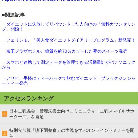
■関連記事
・ダイエットに失敗してリバウンドした人向けの「無料カウンセリン
グ」開始！
・フェリシモ、「美人食ダイエットダイアリープログラム」新発売！
・京王プラザホテル、糖質を約70％カットした夢のスイーツ発売
・スマホと連携して測定データを管理できる活動量計がパナソニック
から
・アサヒ、手軽にティーバッグで飲むダイエット＝ブラックジンジャ
ーティー発売
アクセスランキング
日本豆乳協会、管理栄養士向けコミュニティ「豆乳スマイルサポ
1
ーターズ」を発足
特別食加算「嚥下調整食」の実践を学ぶオンラインセミナーを開
2
催