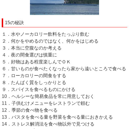
15の秘訣
１．水やノーカロリー飲料をたっぷり飲む
２．何かをやめるのではなく、何かをはじめる
３．本当に空腹なのか考える
４．夜の間食選びは慎重に
５．好物はある程度楽しんでＯＫ
６．甘いものが食べたくなったら家から遠いところで食べる
７．ローカロリーの間食をする
８．たんぱく質をしっかりとる
９．スパイスを食べるものにかける
10．ヘルシーな簡易食品を常に用意しておく
11．子供むけメニューをレストランで頼む
12．季節の食べ物を食べる
13．パスタを食べる量を野菜を食べる量におきかえる
14．ストレス解消法を食べ物以外で見つける