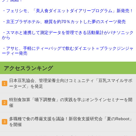
・フェリシモ、「美人食ダイエットダイアリープログラム」新発売！
・京王プラザホテル、糖質を約70％カットした夢のスイーツ発売
・スマホと連携して測定データを管理できる活動量計がパナソニック
から
・アサヒ、手軽にティーバッグで飲むダイエット＝ブラックジンジャ
ーティー発売
アクセスランキング
日本豆乳協会、管理栄養士向けコミュニティ「豆乳スマイルサポ
1
ーターズ」を発足
特別食加算「嚥下調整食」の実践を学ぶオンラインセミナーを開
2
催
多職種で食の尊厳支援を議論！新宿食支援研究会「夏のReboot」
3
を開催