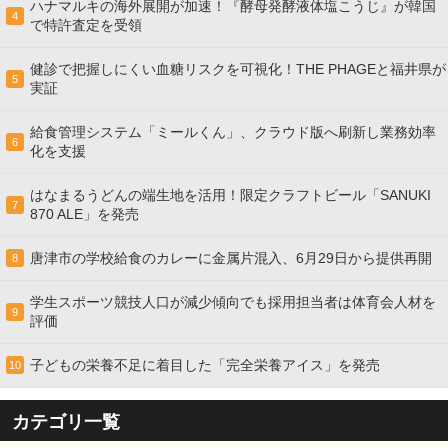
ハナマルキの海外展開が加速！『酵母発酵液体塩こうじ』が韓国
4
で特許査定を受領
健診で把握しにくい血糖リスクを可視化！THE PHAGEと福井県が
5
実証
給食管理システム「ミールくん」、クラウド版へ刷新し業務効率
6
化を支援
はなまるうどんの端生地を活用！限定クラフトビール「SANUKI
7
870 ALE」を発売
唐津市の学校給食のカレーに金属片混入、6月29日から提供再開
8
学生スポーツ競技人口が減少傾向でも採用担当者は体育会人材を
9
評価
子どもの栄養不足に着目した「完全栄養アイス」を発売
10
カテゴリ一覧