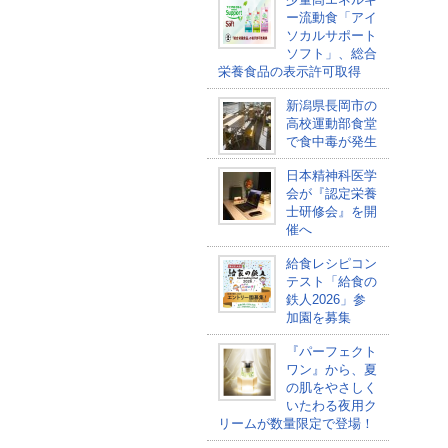
ー流動食「アイ
ソカルサポート
ソフト」、総合
栄養食品の表示許可取得
新潟県長岡市の
高校運動部食堂
で食中毒が発生
日本精神科医学
会が『認定栄養
士研修会』を開
催へ
給食レシピコン
テスト「給食の
鉄人2026」参
加園を募集
『パーフェクト
ワン』から、夏
の肌をやさしく
いたわる夜用ク
リームが数量限定で登場！