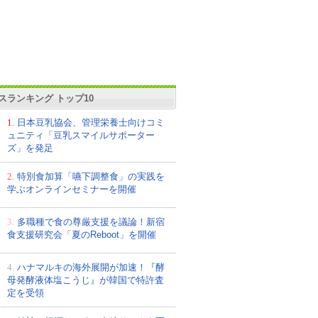
スランキング トップ10
1.
日本豆乳協会、管理栄養士向けコミ
ュニティ「豆乳スマイルサポーター
ズ」を発足
2.
特別食加算「嚥下調整食」の実践を
学ぶオンラインセミナーを開催
3.
多職種で食の尊厳支援を議論！新宿
食支援研究会「夏のReboot」を開催
4.
ハナマルキの海外展開が加速！『酵
母発酵液体塩こうじ』が韓国で特許査
定を受領