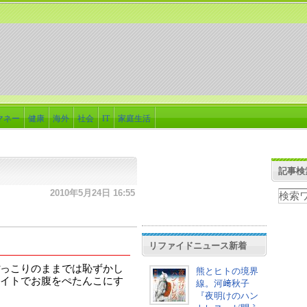
マネー
健康
海外
社会
IT
家庭生活
記事検
2010年5月24日 16:55
リファイドニュース新着
っこりのままでは恥ずかし
熊とヒトの境界
イトでお腹をぺたんこにす
線。河﨑秋子
『夜明けのハン