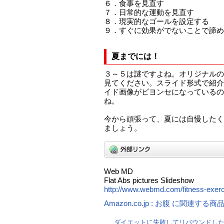
６．食事を見直す
７．日常的な運動を見直す
８．現実的なゴールを設定する
９．すぐに効果がでないことで諦め
夏までには！
３～５は謎ですよね。オリジナルの
見てください。スライド形式で紹介
イド画像がビヨンセになっているの
ね。
今から頑張って、夏には自慢したく
ましょう。
Web MD
Flat Abs pictures Slideshow
http://www.webmd.com/fitness-exerci
Amazon.co.jp : お腹 に関連する商
ダイエットに失敗してリバウンドし