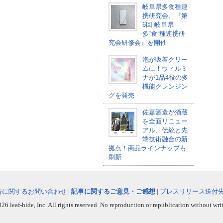
岐阜県多食種連
携研究会、『第
6回 岐阜県
多“食”種連携研
究会研修会』を開催
泡が吸着クリー
ムに！ウィルミ
ナが1品4役の多
機能クレンジン
グを発売
佐嘉酒造が酒蔵
を全面リニュー
アル、伝統と先
端技術融合の新
拠点！商品ラインナップも
刷新
告に関するお問い合わせ
|
記事に関するご意見・ご感想
|
プレスリリース送付
6 leaf-hide, Inc. All rights reserved. No reproduction or republication without wri