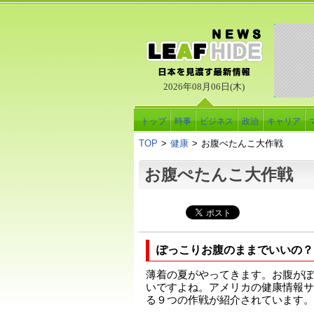
2026年08月06日(木)
トップ
時事
ビジネス
政治
キャリア
TOP
>
健康
>
お腹ぺたんこ大作戦
お腹ぺたんこ大作戦
ぽっこりお腹のままでいいの？
薄着の夏がやってきます。お腹がぽ
いですよね。アメリカの健康情報サ
る９つの作戦が紹介されています。