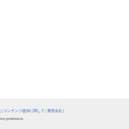
先
|
コンテンツ提供に関して
|
運営会社
|
tten permission.