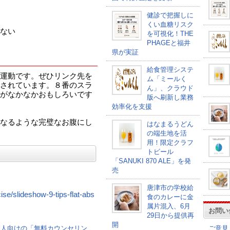
健診で把握しに
くい血糖リスク
ない
を可視化！THE
PHAGEと福井
県が実証
給食管理システ
運動です。ぜひリンク先を
ム「ミールく
されています。８番のスラ
ん」、クラウド
がなかなかおもしろいです
版へ刷新し業務
効率化を支援
なるような完璧なお腹にし
はなまるうどん
の端生地を活
用！限定クラフ
トビール
「SANUKI 870 ALE」を発
売
唐津市の学校給
se/slideshow-9-tips-flat-abs
食のカレーに金
属片混入、6月
品
お問い
29日から提供再
開
ご意見
た人向けの「無料カウンセリン