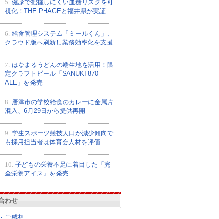
5.
健診で把握しにくい血糖リスクを可
視化！THE PHAGEと福井県が実証
6.
給食管理システム「ミールくん」、
クラウド版へ刷新し業務効率化を支援
7.
はなまるうどんの端生地を活用！限
定クラフトビール「SANUKI 870
ALE」を発売
8.
唐津市の学校給食のカレーに金属片
混入、6月29日から提供再開
9.
学生スポーツ競技人口が減少傾向で
も採用担当者は体育会人材を評価
10.
子どもの栄養不足に着目した「完
全栄養アイス」を発売
合わせ
・ご感想