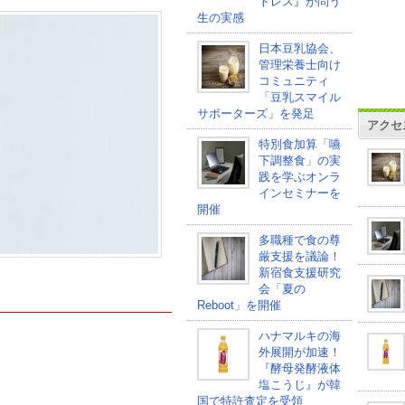
トレス』が問う
生の実感
日本豆乳協会、
管理栄養士向け
コミュニティ
「豆乳スマイル
サポーターズ」を発足
アクセ
特別食加算「嚥
下調整食」の実
践を学ぶオンラ
インセミナーを
開催
多職種で食の尊
厳支援を議論！
新宿食支援研究
会「夏の
Reboot」を開催
ハナマルキの海
外展開が加速！
『酵母発酵液体
塩こうじ』が韓
国で特許査定を受領