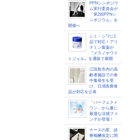
PPNシンポジウ
ム実行委員会が
「第2回PPNシ
ンポジウム」を
開催へ
シミ・シワに1
品で対応！アリ
ナミン製薬が
『メラノホワイ
トジェル』を通販で展開
江田島市内の高
齢者施設での食
中毒発生を受
け、日清医療食
品が対応を公表
「パーフェクト
ワン」から夏に
最適な涼感ファ
ンデが登場！
ナースの星、診
療報酬改定に関