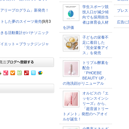
学生スポーツ競
イアリープログラム」新発売！
プレス
技人口が減少傾
向でも採用担当
ットした夢のスイーツ発売
(9月3
広告に
者は体育会人材
を評価
できる活動量計がパナソニック
子どもの栄養不
足に着目した
ダイエット＝ブラックジンジャ
「完全栄養アイ
ス」を発売
トリプル酵素を
配合！
「PHOEBE
BEAUTY UP」
の泡洗顔がリニューアル
オルビスの『エ
ッセンスインシ
リーズ』から、
「超音波トリー
トメント」発想のヘアオイ
ルが誕生！
少量高エネルギ