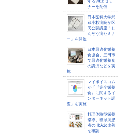
するWEBセミ
ナーを配信
日本医科大学武
蔵小杉病院が区
民公開講座「じ
んぞう病セミナ
ー」を開催
日本最適化栄養
食協会、三田市
で最適化栄養食
の講演などを実
施
マイボイスコム
が「『完全栄養
食』に関するイ
ンターネット調
査」を実施
料理体験型栄養
指導、糖尿病患
者のHbA1c改善
を確認