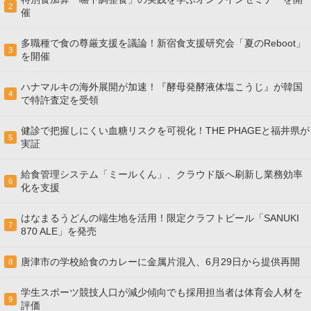
2
催
多職種で食の尊厳支援を議論！新宿食支援研究会「夏のReboot」
3
を開催
ハナマルキの海外展開が加速！『酵母発酵液体塩こうじ』が韓国
4
で特許査定を受領
健診で把握しにくい血糖リスクを可視化！THE PHAGEと福井県が
5
実証
給食管理システム「ミールくん」、クラウド版へ刷新し業務効率
6
化を支援
はなまるうどんの端生地を活用！限定クラフトビール「SANUKI
7
870 ALE」を発売
唐津市の学校給食のカレーに金属片混入、6月29日から提供再開
8
学生スポーツ競技人口が減少傾向でも採用担当者は体育会人材を
9
評価