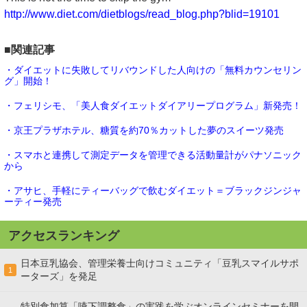
http://www.diet.com/dietblogs/read_blog.php?blid=19101
■関連記事
・ダイエットに失敗してリバウンドした人向けの「無料カウンセリン
グ」開始！
・フェリシモ、「美人食ダイエットダイアリープログラム」新発売！
・京王プラザホテル、糖質を約70％カットした夢のスイーツ発売
・スマホと連携して測定データを管理できる活動量計がパナソニック
から
・アサヒ、手軽にティーバッグで飲むダイエット＝ブラックジンジャ
ーティー発売
アクセスランキング
日本豆乳協会、管理栄養士向けコミュニティ「豆乳スマイルサポ
1
ーターズ」を発足
特別食加算「嚥下調整食」の実践を学ぶオンラインセミナーを開