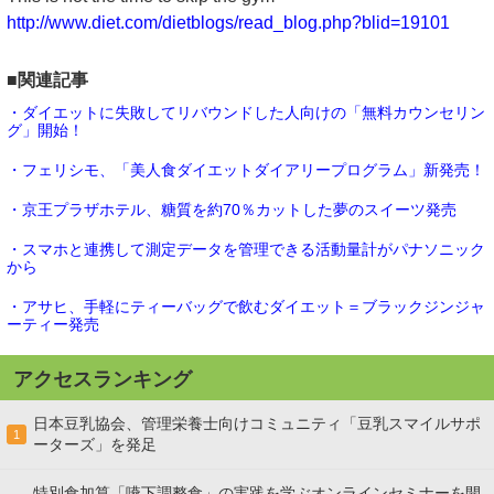
http://www.diet.com/dietblogs/read_blog.php?blid=19101
■関連記事
・ダイエットに失敗してリバウンドした人向けの「無料カウンセリン
グ」開始！
・フェリシモ、「美人食ダイエットダイアリープログラム」新発売！
・京王プラザホテル、糖質を約70％カットした夢のスイーツ発売
・スマホと連携して測定データを管理できる活動量計がパナソニック
から
・アサヒ、手軽にティーバッグで飲むダイエット＝ブラックジンジャ
ーティー発売
アクセスランキング
日本豆乳協会、管理栄養士向けコミュニティ「豆乳スマイルサポ
1
ーターズ」を発足
特別食加算「嚥下調整食」の実践を学ぶオンラインセミナーを開