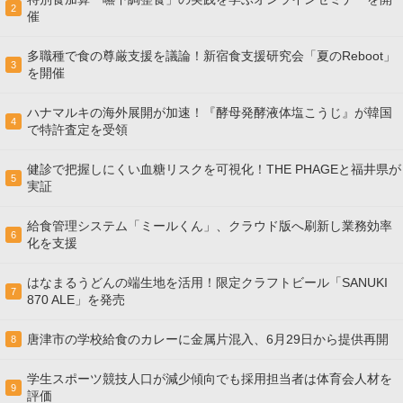
2
催
多職種で食の尊厳支援を議論！新宿食支援研究会「夏のReboot」
3
を開催
ハナマルキの海外展開が加速！『酵母発酵液体塩こうじ』が韓国
4
で特許査定を受領
健診で把握しにくい血糖リスクを可視化！THE PHAGEと福井県が
5
実証
給食管理システム「ミールくん」、クラウド版へ刷新し業務効率
6
化を支援
はなまるうどんの端生地を活用！限定クラフトビール「SANUKI
7
870 ALE」を発売
唐津市の学校給食のカレーに金属片混入、6月29日から提供再開
8
学生スポーツ競技人口が減少傾向でも採用担当者は体育会人材を
9
評価