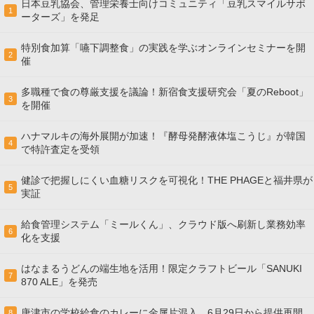
日本豆乳協会、管理栄養士向けコミュニティ「豆乳スマイルサポ
1
ーターズ」を発足
特別食加算「嚥下調整食」の実践を学ぶオンラインセミナーを開
2
催
多職種で食の尊厳支援を議論！新宿食支援研究会「夏のReboot」
3
を開催
ハナマルキの海外展開が加速！『酵母発酵液体塩こうじ』が韓国
4
で特許査定を受領
健診で把握しにくい血糖リスクを可視化！THE PHAGEと福井県が
5
実証
給食管理システム「ミールくん」、クラウド版へ刷新し業務効率
6
化を支援
はなまるうどんの端生地を活用！限定クラフトビール「SANUKI
7
870 ALE」を発売
唐津市の学校給食のカレーに金属片混入、6月29日から提供再開
8