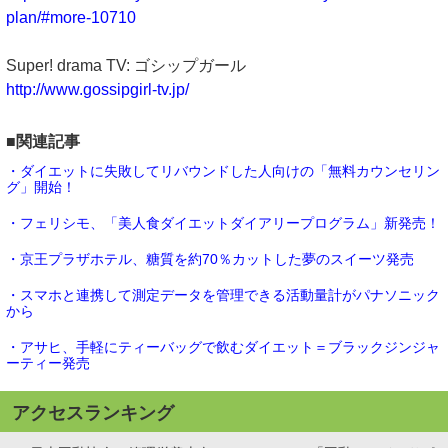
plan/#more-10710
Super! drama TV: ゴシップガール
http://www.gossipgirl-tv.jp/
■関連記事
・ダイエットに失敗してリバウンドした人向けの「無料カウンセリン
グ」開始！
・フェリシモ、「美人食ダイエットダイアリープログラム」新発売！
・京王プラザホテル、糖質を約70％カットした夢のスイーツ発売
・スマホと連携して測定データを管理できる活動量計がパナソニック
から
・アサヒ、手軽にティーバッグで飲むダイエット＝ブラックジンジャ
ーティー発売
アクセスランキング