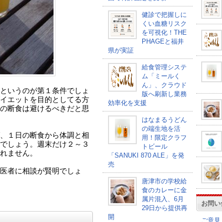
健診で把握しに
くい血糖リスク
を可視化！THE
PHAGEと福井
県が実証
給食管理システ
ム「ミールく
ん」、クラウド
というのが第１条件でしょ
版へ刷新し業務
イエットを目的としてる方
効率化を支援
の断食は避けるべきだと思
はなまるうどん
の端生地を活
、１日の断食から体調と相
用！限定クラフ
でしょう。週末だけ２～３
トビール
れません。
「SANUKI 870 ALE」を発
売
医者に相談が賢明でしょ
唐津市の学校給
食のカレーに金
属片混入、6月
お問い
29日から提供再
開
ご意見