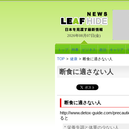
2026年08月07日(金)
トップ
時事
ビジネス
政治
キャリア
TOP
>
健康
>
断食に適さない人
断食に適さない人
断食に適さない人
http://www.detox-guide.com/precauti
ると
* 栄養失調と体重の少ない人