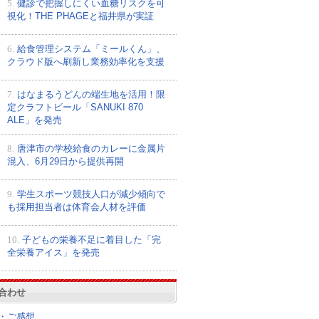
5.
健診で把握しにくい血糖リスクを可
視化！THE PHAGEと福井県が実証
6.
給食管理システム「ミールくん」、
クラウド版へ刷新し業務効率化を支援
7.
はなまるうどんの端生地を活用！限
定クラフトビール「SANUKI 870
ALE」を発売
8.
唐津市の学校給食のカレーに金属片
混入、6月29日から提供再開
9.
学生スポーツ競技人口が減少傾向で
も採用担当者は体育会人材を評価
10.
子どもの栄養不足に着目した「完
全栄養アイス」を発売
合わせ
・ご感想