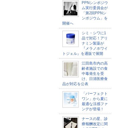
PPNシンポジウ
ム実行委員会が
「第2回PPNシ
ンポジウム」を
開催へ
シミ・シワに1
品で対応！アリ
ナミン製薬が
『メラノホワイ
トジェル』を通販で展開
江田島市内の高
齢者施設での食
中毒発生を受
け、日清医療食
品が対応を公表
「パーフェクト
ワン」から夏に
最適な涼感ファ
ンデが登場！
ナースの星、診
療報酬改定に関