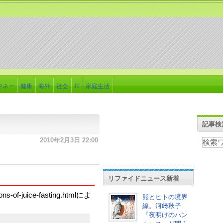
マネー
健康
海外
社会
IT
家庭生活
記事検
2010年2月3日 22:00
リファイドニュース新着
ons-of-juice-fasting.htmlによ
熊とヒトの境界
線。河﨑秋子
『夜明けのハン