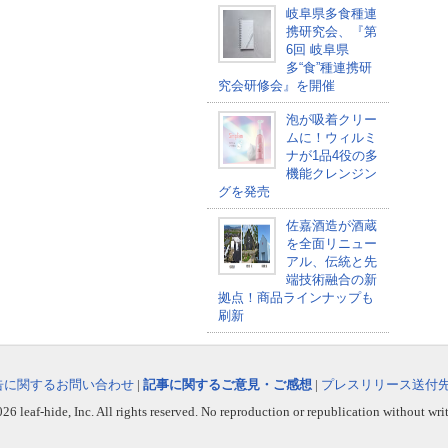
岐阜県多食種連
携研究会、『第
6回 岐阜県
多“食”種連携研
究会研修会』を開催
泡が吸着クリー
ムに！ウィルミ
ナが1品4役の多
機能クレンジン
グを発売
佐嘉酒造が酒蔵
を全面リニュー
アル、伝統と先
端技術融合の新
拠点！商品ラインナップも
刷新
告に関するお問い合わせ
|
記事に関するご意見・ご感想
|
プレスリリース送付
6 leaf-hide, Inc. All rights reserved. No reproduction or republication without wri