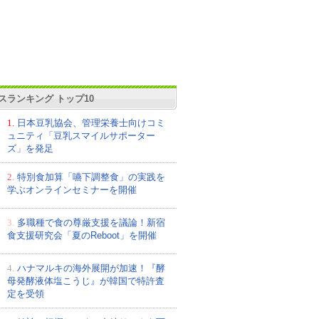
スランキング トップ10
1.
日本豆乳協会、管理栄養士向けコミ
ュニティ「豆乳スマイルサポーター
ズ」を発足
2.
特別食加算「嚥下調整食」の実践を
学ぶオンラインセミナーを開催
3.
多職種で食の尊厳支援を議論！新宿
食支援研究会「夏のReboot」を開催
4.
ハナマルキの海外展開が加速！『酵
母発酵液体塩こうじ』が韓国で特許査
定を受領