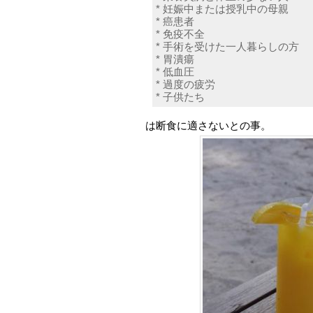
* 妊娠中または授乳中の母親
* 癌患者
* 免疫不全
* 手術を受けた一人暮らしの方
* 胃潰瘍
* 低血圧
* 過度の疲労
* 子供たち
は断食に適さないとの事。