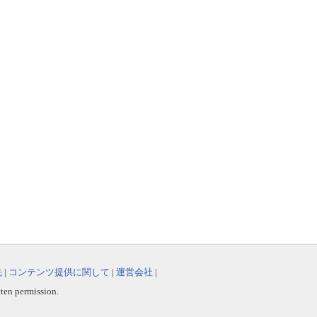
先
|
コンテンツ提供に関して
|
運営会社
|
tten permission.