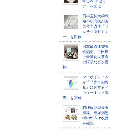
するWEBセミ
ナーを配信
日本医科大学武
蔵小杉病院が区
民公開講座「じ
んぞう病セミナ
ー」を開催
日本最適化栄養
食協会、三田市
で最適化栄養食
の講演などを実
施
マイボイスコム
が「『完全栄養
食』に関するイ
ンターネット調
査」を実施
料理体験型栄養
指導、糖尿病患
者のHbA1c改善
を確認