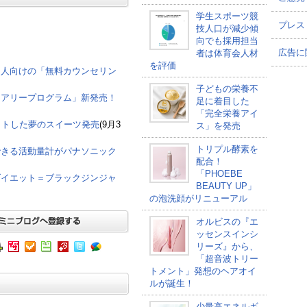
学生スポーツ競
プレス
技人口が減少傾
向でも採用担当
品
広告に
者は体育会人材
を評価
た人向けの「無料カウンセリン
子どもの栄養不
イアリープログラム」新発売！
足に着目した
「完全栄養アイ
ットした夢のスイーツ発売
(9月3
ス」を発売
トリプル酵素を
できる活動量計がパナソニック
配合！
「PHOEBE
ダイエット＝ブラックジンジャ
BEAUTY UP」
の泡洗顔がリニューアル
オルビスの『エ
ッセンスインシ
リーズ』から、
「超音波トリー
トメント」発想のヘアオイ
ルが誕生！
少量高エネルギ