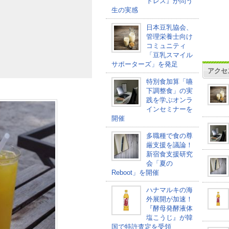
トレス』が問う
生の実感
日本豆乳協会、
管理栄養士向け
コミュニティ
「豆乳スマイル
サポーターズ」を発足
アクセ
特別食加算「嚥
下調整食」の実
践を学ぶオンラ
インセミナーを
開催
多職種で食の尊
厳支援を議論！
新宿食支援研究
会「夏の
Reboot」を開催
ハナマルキの海
外展開が加速！
『酵母発酵液体
塩こうじ』が韓
国で特許査定を受領