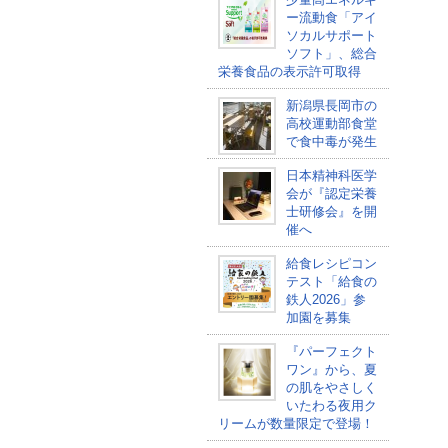
ー流動食「アイ
ソカルサポート
ソフト」、総合
栄養食品の表示許可取得
新潟県長岡市の
高校運動部食堂
で食中毒が発生
日本精神科医学
会が『認定栄養
士研修会』を開
催へ
給食レシピコン
テスト「給食の
鉄人2026」参
加園を募集
『パーフェクト
ワン』から、夏
の肌をやさしく
いたわる夜用ク
リームが数量限定で登場！