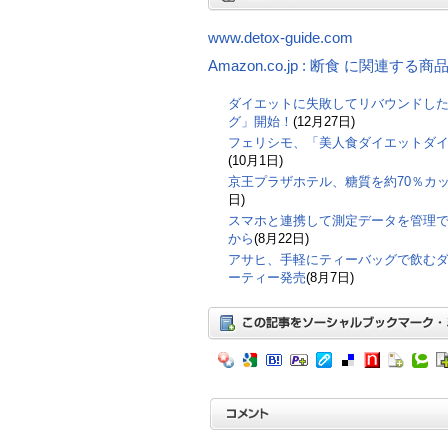
www.detox-guide.com
Amazon.co.jp : 断食 に関連する商
ダイエットに失敗してリバウンドし
グ」開始！
(12月27日)
フェリシモ、「美人食ダイエットダ
(10月1日)
京王プラザホテル、糖質を約70％カ
日)
スマホと連携して測定データを管理
から
(8月22日)
アサヒ、手軽にティーバッグで飲む
ーティー発売
(8月7日)