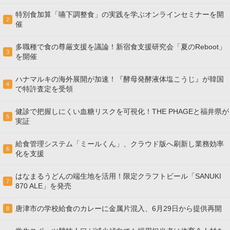
特別食加算「嚥下調整食」の実践を学ぶオンラインセミナーを開
2
催
多職種で食の尊厳支援を議論！新宿食支援研究会「夏のReboot」
3
を開催
ハナマルキの海外展開が加速！『酵母発酵液体塩こうじ』が韓国
4
で特許査定を受領
健診で把握しにくい血糖リスクを可視化！THE PHAGEと福井県が
5
実証
給食管理システム「ミールくん」、クラウド版へ刷新し業務効率
6
化を支援
はなまるうどんの端生地を活用！限定クラフトビール「SANUKI
7
870 ALE」を発売
唐津市の学校給食のカレーに金属片混入、6月29日から提供再開
8