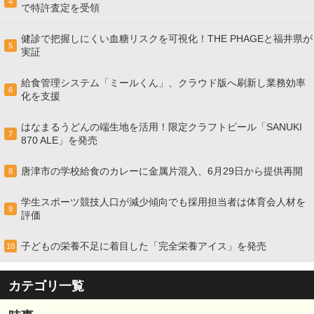
4
で特許査定を受領
健診で把握しにくい血糖リスクを可視化！THE PHAGEと福井県が
5
実証
給食管理システム「ミールくん」、クラウド版へ刷新し業務効率
6
化を支援
はなまるうどんの端生地を活用！限定クラフトビール「SANUKI
7
870 ALE」を発売
唐津市の学校給食のカレーに金属片混入、6月29日から提供再開
8
学生スポーツ競技人口が減少傾向でも採用担当者は体育会人材を
9
評価
子どもの栄養不足に着目した「完全栄養アイス」を発売
10
カテゴリ一覧