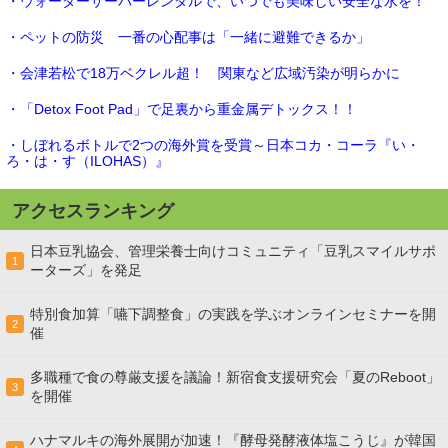
・ウォーターサーバーレンタルで、いつでも美味しい安全な水を！
・ペットの防災 一番の心配事は「一緒に避難できるか」
・会津若松で18万ベクレル超！ 関東など広域汚染が明らかに
・「Detox Foot Pad」で足裏から重金属デトックス！！
・しぼれるボトルで2つの海外賞を受賞～日本コカ・コーラ『い・
ろ・は・す（ILOHAS）』
アクセスランキング
日本豆乳協会、管理栄養士向けコミュニティ「豆乳スマイルサポ
1
ーターズ」を発足
特別食加算「嚥下調整食」の実践を学ぶオンラインセミナーを開
2
催
多職種で食の尊厳支援を議論！新宿食支援研究会「夏のReboot」
3
を開催
ハナマルキの海外展開が加速！『酵母発酵液体塩こうじ』が韓国