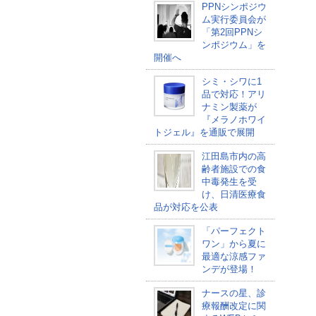
PPNシンポジウ
ム実行委員会が
「第2回PPNシ
ンポジウム」を
開催へ
シミ・シワに1
品で対応！アリ
ナミン製薬が
『メラノホワイ
トジェル』を通販で展開
江田島市内の高
齢者施設での食
中毒発生を受
け、日清医療食
品が対応を公表
「パーフェクト
ワン」から夏に
最適な涼感ファ
ンデが登場！
ナースの星、診
療報酬改定に関