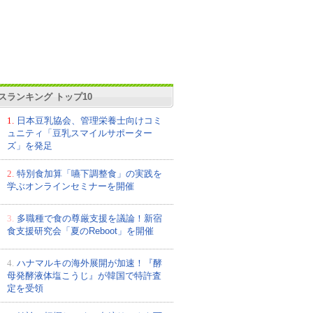
スランキング トップ10
1.
日本豆乳協会、管理栄養士向けコミ
ュニティ「豆乳スマイルサポーター
ズ」を発足
2.
特別食加算「嚥下調整食」の実践を
学ぶオンラインセミナーを開催
3.
多職種で食の尊厳支援を議論！新宿
食支援研究会「夏のReboot」を開催
4.
ハナマルキの海外展開が加速！『酵
母発酵液体塩こうじ』が韓国で特許査
定を受領