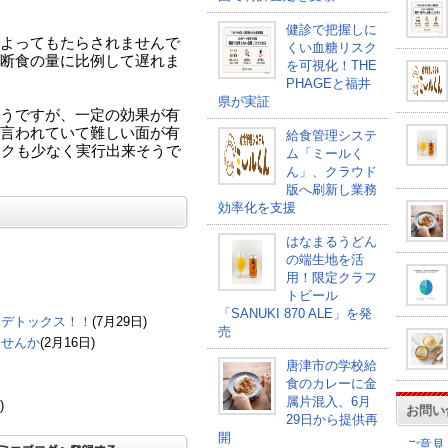
健診で把握しに
よってもたらされませんで
くい血糖リスク
断食の量に比例して遅れま
を可視化！THE
PHAGEと福井
県が実証
うですが、一定の効果が有
言われていて難しい面が有
給食管理システ
スクも少なく実行出来そうで
ム「ミールく
ん」、クラウド
版へ刷新し業務
効率化を支援
はなまるうどん
の端生地を活
用！限定クラフ
品
トビール
「SANUKI 870 ALE」を発
重金属デトックス！！
(7月29日)
売
ませんか
(2月16日)
唐津市の学校給
食のカレーに金
属片混入、6月
)
お問い
29日から提供再
開
ご意見