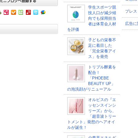
学生スポーツ競
プレス
技人口が減少傾
向でも採用担当
広告に
者は体育会人材
を評価
子どもの栄養不
足に着目した
「完全栄養アイ
ス」を発売
トリプル酵素を
配合！
「PHOEBE
BEAUTY UP」
の泡洗顔がリニューアル
オルビスの『エ
ッセンスインシ
リーズ』から、
「超音波トリー
トメント」発想のヘアオイ
ルが誕生！
少量高エネルギ