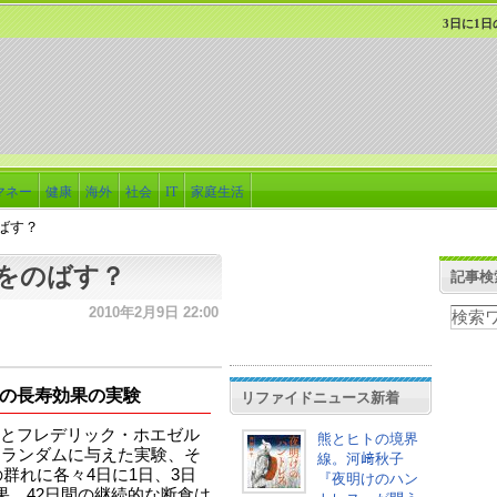
3日に1
マネー
健康
海外
社会
IT
家庭生活
ばす？
命をのばす？
記事検
2010年2月9日 22:00
の長寿効果の実験
リファイドニュース新着
とフレデリック・ホエゼル
熊とヒトの境界
をランダムに与えた実験、そ
線。河﨑秋子
の群れに各々4日に1日、3日
『夜明けのハン
果、42日間の継続的な断食は