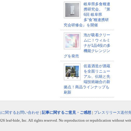
岐阜県多食種連
携研究会、『第
6回 岐阜県
多“食”種連携研
究会研修会』を開催
泡が吸着クリー
ムに！ウィルミ
ナが1品4役の多
機能クレンジン
グを発売
佐嘉酒造が酒蔵
を全面リニュー
アル、伝統と先
端技術融合の新
拠点！商品ラインナップも
刷新
告に関するお問い合わせ
|
記事に関するご意見・ご感想
|
プレスリリース送付
6 leaf-hide, Inc. All rights reserved. No reproduction or republication without wri