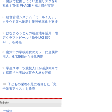
5.
健診で把握しにくい血糖リスクを可
視化！THE PHAGEと福井県が実証
6.
給食管理システム「ミールくん」、
クラウド版へ刷新し業務効率化を支援
7.
はなまるうどんの端生地を活用！限
定クラフトビール「SANUKI 870
ALE」を発売
8.
唐津市の学校給食のカレーに金属片
混入、6月29日から提供再開
9.
学生スポーツ競技人口が減少傾向で
も採用担当者は体育会人材を評価
10.
子どもの栄養不足に着目した「完
全栄養アイス」を発売
合わせ
・ご感想