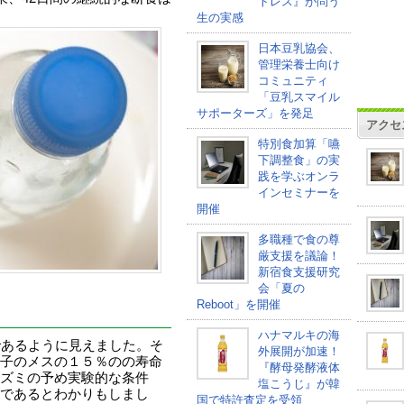
トレス』が問う
生の実感
日本豆乳協会、
管理栄養士向け
コミュニティ
「豆乳スマイル
サポーターズ」を発足
アクセ
特別食加算「嚥
下調整食」の実
践を学ぶオンラ
インセミナーを
開催
多職種で食の尊
厳支援を議論！
新宿食支援研究
会「夏の
Reboot」を開催
ハナマルキの海
であるように見えました。そ
外展開が加速！
子のメスの１５％のの寿命
『酵母発酵液体
ズミの予め実験的な条件
塩こうじ』が韓
であるとわかりもしまし
国で特許査定を受領