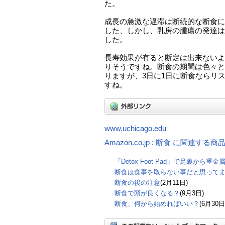
た。
成長の急激な遅滞は断続的な断食に
した、しかし、乳房の腫瘍の発達は
した。
長寿効果が有ると断定は出来ないよ
りそうですね。断食の期間は色々と
りますが、3日に1日に断食ならリ
すね。
www.uchicago.edu
Amazon.co.jp : 断食 に関連する商
「Detox Foot Pad」で足裏から
断食は食事を取らない事だと思って
断食の後の注意
(2月11日)
断食で頭が良くなる？
(9月3日)
断食、何から始めればいい？
(6月30日