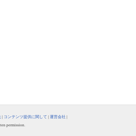
先
|
コンテンツ提供に関して
|
運営会社
|
tten permission.