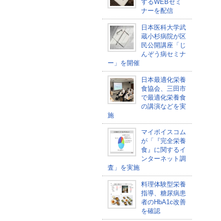
するWEBセミ
ナーを配信
日本医科大学武
蔵小杉病院が区
民公開講座「じ
んぞう病セミナ
ー」を開催
日本最適化栄養
食協会、三田市
で最適化栄養食
の講演などを実
施
マイボイスコム
が「『完全栄養
食』に関するイ
ンターネット調
査」を実施
料理体験型栄養
指導、糖尿病患
者のHbA1c改善
を確認