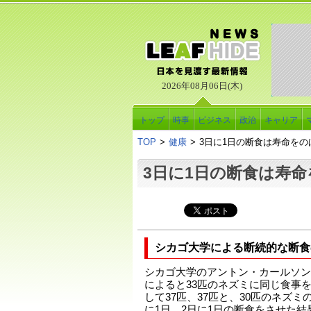
2026年08月06日(木)
トップ
時事
ビジネス
政治
キャリア
TOP
>
健康
>
3日に1日の断食は寿命をの
3日に1日の断食は寿
シカゴ大学による断続的な断食
シカゴ大学のアントン・カールソン
によると33匹のネズミに同じ食事
して37匹、37匹と、30匹のネズミ
に1日、2日に1日の断食をさせた結