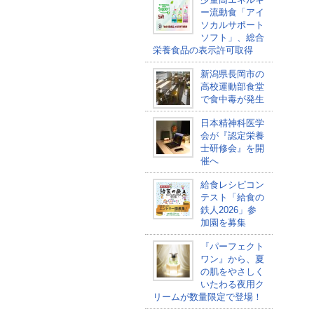
ー流動食「アイ
ソカルサポート
ソフト」、総合
栄養食品の表示許可取得
新潟県長岡市の
高校運動部食堂
で食中毒が発生
日本精神科医学
会が『認定栄養
士研修会』を開
催へ
給食レシピコン
テスト「給食の
鉄人2026」参
加園を募集
『パーフェクト
ワン』から、夏
の肌をやさしく
いたわる夜用ク
リームが数量限定で登場！