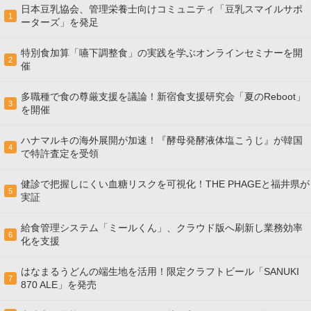
日本豆乳協会、管理栄養士向けコミュニティ「豆乳スマイルサポ
1
ーターズ」を発足
特別食加算「嚥下調整食」の実践を学ぶオンラインセミナーを開
2
催
多職種で食の尊厳支援を議論！新宿食支援研究会「夏のReboot」
3
を開催
ハナマルキの海外展開が加速！『酵母発酵液体塩こうじ』が韓国
4
で特許査定を受領
健診で把握しにくい血糖リスクを可視化！THE PHAGEと福井県が
5
実証
給食管理システム「ミールくん」、クラウド版へ刷新し業務効率
6
化を支援
はなまるうどんの端生地を活用！限定クラフトビール「SANUKI
7
870 ALE」を発売