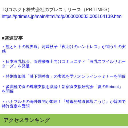
TQコネクト株式会社のプレスリリース（PR TIMES）
https://prtimes.jp/main/html/rd/p/000000033.000104139.html
■関連記事
・熊とヒトの境界線。河﨑秋子『夜明けのハントレス』が問う生の実
感
・日本豆乳協会、管理栄養士向けコミュニティ「豆乳スマイルサポー
ターズ」を発足
・特別食加算「嚥下調整食」の実践を学ぶオンラインセミナーを開催
・多職種で食の尊厳支援を議論！新宿食支援研究会「夏のReboot」
を開催
・ハナマルキの海外展開が加速！『酵母発酵液体塩こうじ』が韓国で
特許査定を受領
アクセスランキング