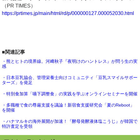
（PR TIMES）
https://prtimes.jp/main/html/rd/p/000000127.000052030.html
■関連記事
・熊とヒトの境界線。河﨑秋子『夜明けのハントレス』が問う生の実
感
・日本豆乳協会、管理栄養士向けコミュニティ「豆乳スマイルサポー
ターズ」を発足
・特別食加算「嚥下調整食」の実践を学ぶオンラインセミナーを開催
・多職種で食の尊厳支援を議論！新宿食支援研究会「夏のReboot」
を開催
・ハナマルキの海外展開が加速！『酵母発酵液体塩こうじ』が韓国で
特許査定を受領