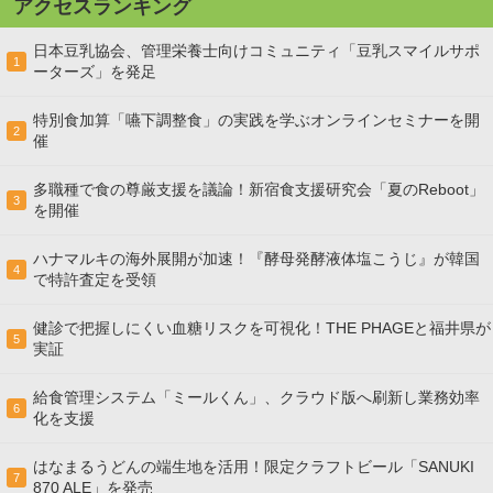
アクセスランキング
日本豆乳協会、管理栄養士向けコミュニティ「豆乳スマイルサポ
1
ーターズ」を発足
特別食加算「嚥下調整食」の実践を学ぶオンラインセミナーを開
2
催
多職種で食の尊厳支援を議論！新宿食支援研究会「夏のReboot」
3
を開催
ハナマルキの海外展開が加速！『酵母発酵液体塩こうじ』が韓国
4
で特許査定を受領
健診で把握しにくい血糖リスクを可視化！THE PHAGEと福井県が
5
実証
給食管理システム「ミールくん」、クラウド版へ刷新し業務効率
6
化を支援
はなまるうどんの端生地を活用！限定クラフトビール「SANUKI
7
870 ALE」を発売