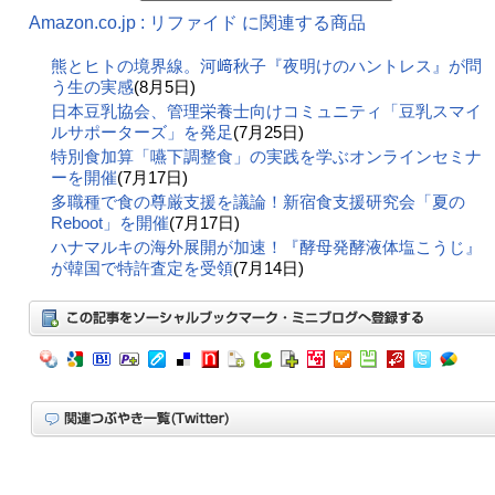
Amazon.co.jp : リファイド に関連する商品
熊とヒトの境界線。河﨑秋子『夜明けのハントレス』が問
う生の実感
(8月5日)
日本豆乳協会、管理栄養士向けコミュニティ「豆乳スマイ
ルサポーターズ」を発足
(7月25日)
特別食加算「嚥下調整食」の実践を学ぶオンラインセミナ
ーを開催
(7月17日)
多職種で食の尊厳支援を議論！新宿食支援研究会「夏の
Reboot」を開催
(7月17日)
ハナマルキの海外展開が加速！『酵母発酵液体塩こうじ』
が韓国で特許査定を受領
(7月14日)