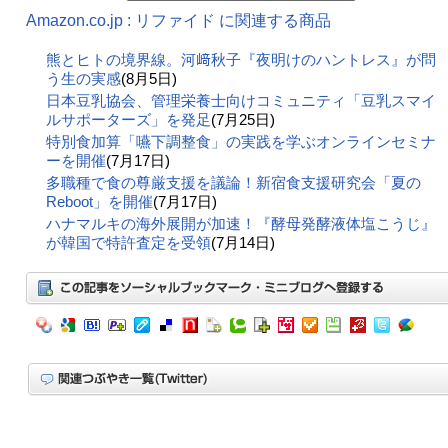
Amazon.co.jp : リファイド に関連する商品
熊とヒトの境界線。河﨑秋子『夜明けのハントレス』が問
う生の実感
(8月5日)
日本豆乳協会、管理栄養士向けコミュニティ「豆乳スマイ
ルサポーターズ」を発足
(7月25日)
特別食加算「嚥下調整食」の実践を学ぶオンラインセミナ
ーを開催
(7月17日)
多職種で食の尊厳支援を議論！新宿食支援研究会「夏の
Reboot」を開催
(7月17日)
ハナマルキの海外展開が加速！『酵母発酵液体塩こうじ』
が韓国で特許査定を受領
(7月14日)