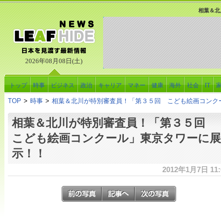
相葉＆北
2026年08月08日(土)
トップ
時事
ビジネス
政治
キャリア
マネー
健康
海外
社会
IT
TOP
>
時事
>
相葉＆北川が特別審査員！「第３５回 こども絵画コンク
相葉＆北川が特別審査員！「第３５回
こども絵画コンクール」東京タワーに展
示！！
2012年1月7日 11: