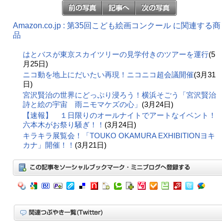
Amazon.co.jp : 第35回こども絵画コンクール に関連する商
品
はとバスが東京スカイツリーの見学付きのツアーを運行
(5
月25日)
ニコ動を地上にだいたい再現！ニコニコ超会議開催
(3月31
日)
宮沢賢治の世界にどっぷり浸ろう！横浜そごう「宮沢賢治
詩と絵の宇宙 雨ニモマケズの心」
(3月24日)
【速報】 １日限りのオールナイトでアートなイベント！
六本木がお祭り騒ぎ！！
(3月24日)
キラキラ展覧会！「TOUKO OKAMURA EXHIBITIONヨキ
カナ」開催！！
(3月21日)