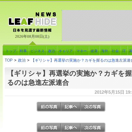
2026年08月08日(土)
トップ
時事
ビジネス
政治
キャリア
マネー
健康
海外
社会
IT
TOP
>
政治
>
【ギリシャ】再選挙の実施か？カギを握るのは急進左派連
【ギリシャ】再選挙の実施か？カギを握
るのは急進左派連合
2012年5月15日 19: