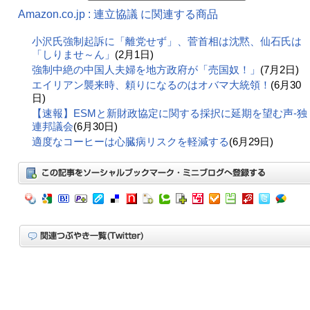
Amazon.co.jp : 連立協議 に関連する商品
小沢氏強制起訴に「離党せず」、菅首相は沈黙、仙石氏は
「しりませ～ん」
(2月1日)
強制中絶の中国人夫婦を地方政府が「売国奴！」
(7月2日)
エイリアン襲来時、頼りになるのはオバマ大統領！
(6月30
日)
【速報】ESMと新財政協定に関する採択に延期を望む声-独
連邦議会
(6月30日)
適度なコーヒーは心臓病リスクを軽減する
(6月29日)