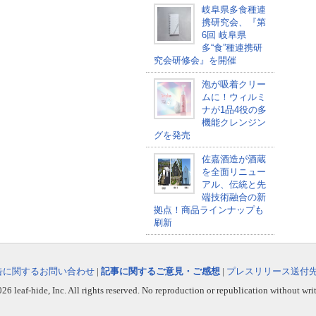
岐阜県多食種連
携研究会、『第
6回 岐阜県
多“食”種連携研
究会研修会』を開催
泡が吸着クリー
ムに！ウィルミ
ナが1品4役の多
機能クレンジン
グを発売
佐嘉酒造が酒蔵
を全面リニュー
アル、伝統と先
端技術融合の新
拠点！商品ラインナップも
刷新
告に関するお問い合わせ
|
記事に関するご意見・ご感想
|
プレスリリース送付
6 leaf-hide, Inc. All rights reserved. No reproduction or republication without wri