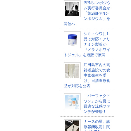
PPNシンポジウ
ム実行委員会が
「第2回PPNシ
ンポジウム」を
開催へ
シミ・シワに1
品で対応！アリ
ナミン製薬が
『メラノホワイ
トジェル』を通販で展開
江田島市内の高
齢者施設での食
中毒発生を受
け、日清医療食
品が対応を公表
「パーフェクト
ワン」から夏に
最適な涼感ファ
ンデが登場！
ナースの星、診
療報酬改定に関