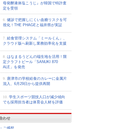
母発酵液体塩こうじ』が韓国で特許査
定を受領
6.
健診で把握しにくい血糖リスクを可
視化！THE PHAGEと福井県が実証
7.
給食管理システム「ミールくん」、
クラウド版へ刷新し業務効率化を支援
8.
はなまるうどんの端生地を活用！限
定クラフトビール「SANUKI 870
ALE」を発売
9.
唐津市の学校給食のカレーに金属片
混入、6月29日から提供再開
10.
学生スポーツ競技人口が減少傾向
でも採用担当者は体育会人材を評価
合わせ
・ご感想