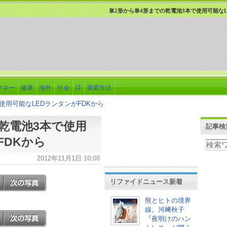
単2形から単4形までの乾電池3本で使用可能なL
マネー
健康
海外
社会
IT
家庭生活
使用可能なLEDランタンがFDKから
乾電池3本で使用
記事検
FDKから
2012年11月1日 10:00
リファイドニュース新着
熊とヒトの境界
線。河﨑秋子
『夜明けのハン