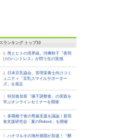
スランキング トップ10
1.
熊とヒトの境界線。河﨑秋子『夜明
けのハントレス』が問う生の実感
2.
日本豆乳協会、管理栄養士向けコミ
ュニティ「豆乳スマイルサポーター
ズ」を発足
3.
特別食加算「嚥下調整食」の実践を
学ぶオンラインセミナーを開催
4.
多職種で食の尊厳支援を議論！新宿
食支援研究会「夏のReboot」を開催
5.
ハナマルキの海外展開が加速！『酵