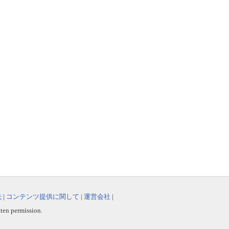
先
|
コンテンツ提供に関して
|
運営会社
|
tten permission.