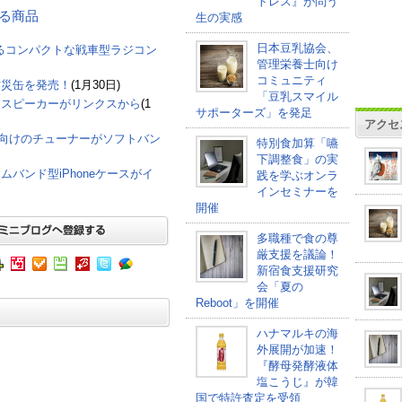
トレス』が問う
連する商品
生の実感
日本豆乳協会、
しめるコンパクトな戦車型ラジコン
管理栄養士向け
コミュニティ
防災缶を発売！
(1月30日)
「豆乳スマイル
ススピーカーがリンクスから
(1
サポーターズ」を発足
アクセ
S向けのチューナーがソフトバン
特別食加算「嚥
下調整食」の実
バンド型iPhoneケースがイ
践を学ぶオンラ
インセミナーを
開催
多職種で食の尊
厳支援を議論！
新宿食支援研究
会「夏の
Reboot」を開催
ハナマルキの海
外展開が加速！
『酵母発酵液体
塩こうじ』が韓
国で特許査定を受領