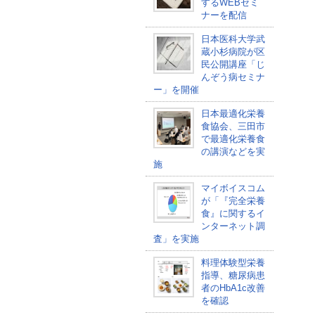
するWEBセミ
ナーを配信
日本医科大学武
蔵小杉病院が区
民公開講座「じ
んぞう病セミナ
ー」を開催
日本最適化栄養
食協会、三田市
で最適化栄養食
の講演などを実
施
マイボイスコム
が「『完全栄養
食』に関するイ
ンターネット調
査」を実施
料理体験型栄養
指導、糖尿病患
者のHbA1c改善
を確認