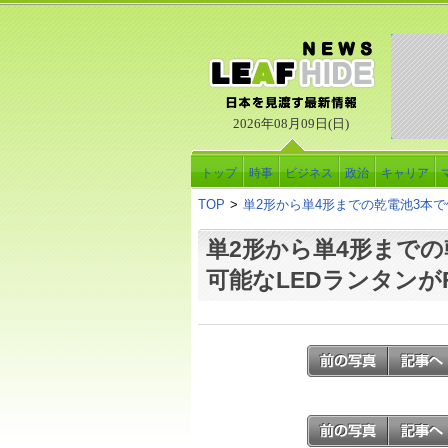
2026年08月09日(日)
トップ
時事
ビジネス
政治
キャリア
TOP
>
単2形から単4形までの乾電池3本で
単2形から単4形までの
可能なLEDランタンが