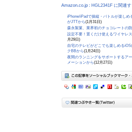
Amazon.co.jp : HGL2341F に関
iPhone/iPadで操縦・バトルが楽
がJTTから
(1月31日)
森永製菓、業界初のチョコレートの
設定不要！置くだけ使えるワイヤレ
月29日)
自宅のテレビがどこでも楽しめるiO
クBBから
(1月24日)
夜間のランニングをサポートするアーム
メーションから
(12月27日)