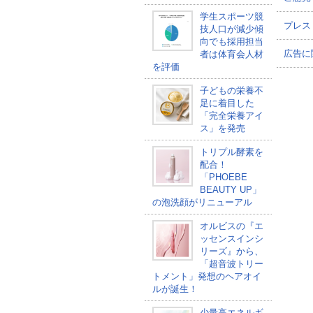
学生スポーツ競
プレス
技人口が減少傾
向でも採用担当
広告に
者は体育会人材
を評価
子どもの栄養不
足に着目した
「完全栄養アイ
ス」を発売
トリプル酵素を
配合！
「PHOEBE
BEAUTY UP」
の泡洗顔がリニューアル
オルビスの『エ
ッセンスインシ
リーズ』から、
「超音波トリー
トメント」発想のヘアオイ
ルが誕生！
少量高エネルギ