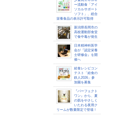
ー流動食「アイ
ソカルサポート
ソフト」、総合
栄養食品の表示許可取得
新潟県長岡市の
高校運動部食堂
で食中毒が発生
日本精神科医学
会が『認定栄養
士研修会』を開
催へ
給食レシピコン
テスト「給食の
鉄人2026」参
加園を募集
『パーフェクト
ワン』から、夏
の肌をやさしく
いたわる夜用ク
リームが数量限定で登場！