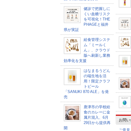
健診で把握しに
くい血糖リスク
を可視化！THE
PHAGEと福井
県が実証
給食管理システ
ム「ミールく
ん」、クラウド
版へ刷新し業務
効率化を支援
はなまるうどん
の端生地を活
用！限定クラフ
トビール
「SANUKI 870 ALE」を発
売
唐津市の学校給
食のカレーに金
属片混入、6月
お問い
29日から提供再
開
ご意見