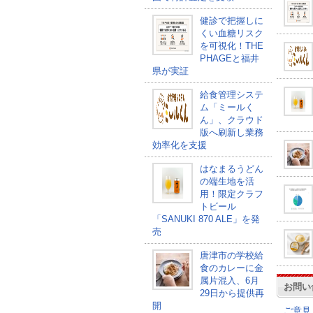
健診で把握しに
くい血糖リスク
を可視化！THE
PHAGEと福井
県が実証
給食管理システ
ム「ミールく
ん」、クラウド
版へ刷新し業務
効率化を支援
はなまるうどん
の端生地を活
用！限定クラフ
トビール
「SANUKI 870 ALE」を発
売
唐津市の学校給
食のカレーに金
属片混入、6月
お問い
29日から提供再
開
ご意見