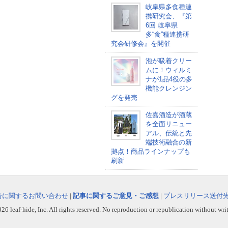
岐阜県多食種連
携研究会、『第
6回 岐阜県
多“食”種連携研
究会研修会』を開催
泡が吸着クリー
ムに！ウィルミ
ナが1品4役の多
機能クレンジン
グを発売
佐嘉酒造が酒蔵
を全面リニュー
アル、伝統と先
端技術融合の新
拠点！商品ラインナップも
刷新
告に関するお問い合わせ
|
記事に関するご意見・ご感想
|
プレスリリース送付
6 leaf-hide, Inc. All rights reserved. No reproduction or republication without wri