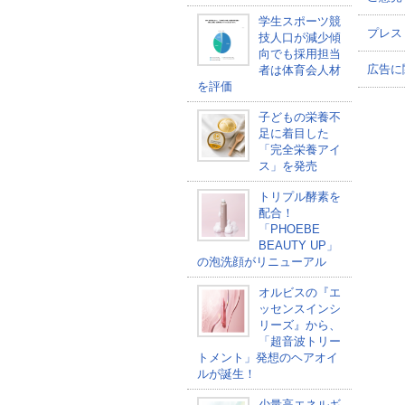
学生スポーツ競
プレス
技人口が減少傾
向でも採用担当
広告に
者は体育会人材
を評価
子どもの栄養不
足に着目した
「完全栄養アイ
ス」を発売
トリプル酵素を
配合！
「PHOEBE
BEAUTY UP」
の泡洗顔がリニューアル
オルビスの『エ
ッセンスインシ
リーズ』から、
「超音波トリー
トメント」発想のヘアオイ
ルが誕生！
少量高エネルギ