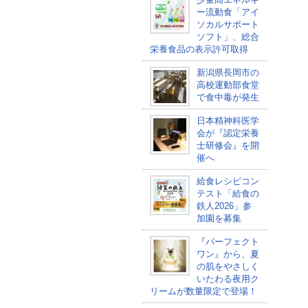
ー流動食「アイ
ソカルサポート
ソフト」、総合
栄養食品の表示許可取得
新潟県長岡市の
高校運動部食堂
で食中毒が発生
日本精神科医学
会が『認定栄養
士研修会』を開
催へ
給食レシピコン
テスト「給食の
鉄人2026」参
加園を募集
『パーフェクト
ワン』から、夏
の肌をやさしく
いたわる夜用ク
リームが数量限定で登場！