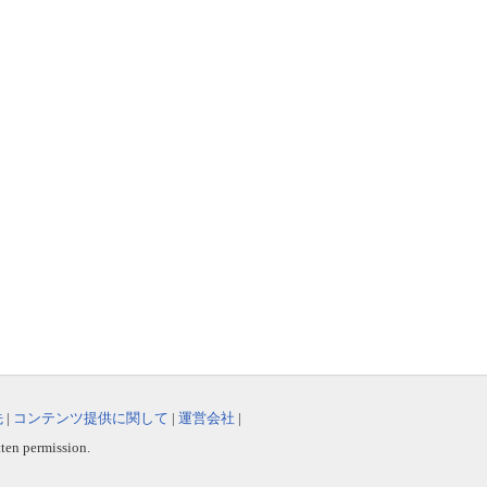
先
|
コンテンツ提供に関して
|
運営会社
|
tten permission.