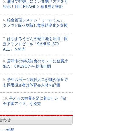
5.
健診で把握しにくい血糖リスクを可
視化！THE PHAGEと福井県が実証
6.
給食管理システム「ミールくん」、
クラウド版へ刷新し業務効率化を支援
7.
はなまるうどんの端生地を活用！限
定クラフトビール「SANUKI 870
ALE」を発売
8.
唐津市の学校給食のカレーに金属片
混入、6月29日から提供再開
9.
学生スポーツ競技人口が減少傾向で
も採用担当者は体育会人材を評価
10.
子どもの栄養不足に着目した「完
全栄養アイス」を発売
合わせ
・ご感想