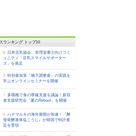
スランキング トップ10
1.
日本豆乳協会、管理栄養士向けコミ
ュニティ「豆乳スマイルサポーター
ズ」を発足
2.
特別食加算「嚥下調整食」の実践を
学ぶオンラインセミナーを開催
3.
多職種で食の尊厳支援を議論！新宿
食支援研究会「夏のReboot」を開催
4.
ハナマルキの海外展開が加速！『酵
母発酵液体塩こうじ』が韓国で特許査
定を受領