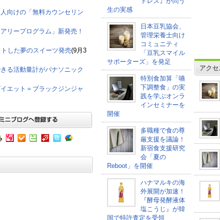
トレス』が問う
生の実感
た人向けの「無料カウンセリン
日本豆乳協会、
イアリープログラム」新発売！
管理栄養士向け
コミュニティ
ットした夢のスイーツ発売
(9月3
「豆乳スマイル
サポーターズ」を発足
アクセ
できる活動量計がパナソニック
特別食加算「嚥
下調整食」の実
ダイエット＝ブラックジンジャ
践を学ぶオンラ
インセミナーを
開催
多職種で食の尊
厳支援を議論！
新宿食支援研究
会「夏の
Reboot」を開催
ハナマルキの海
外展開が加速！
『酵母発酵液体
塩こうじ』が韓
国で特許査定を受領