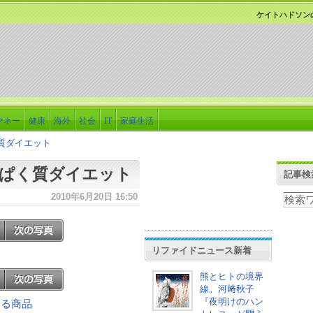
ケイトハドソン
マネー
健康
海外
社会
IT
家庭生活
質ダイエット
ぱく質ダイエット
記事検
2010年6月20日 16:50
リファイドニュース新着
熊とヒトの境界
線。河﨑秋子
『夜明けのハン
連する商品