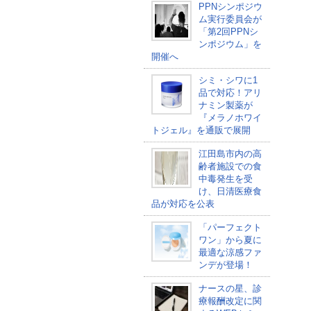
PPNシンポジウ
ム実行委員会が
「第2回PPNシ
ンポジウム」を
開催へ
シミ・シワに1
品で対応！アリ
ナミン製薬が
『メラノホワイ
トジェル』を通販で展開
江田島市内の高
齢者施設での食
中毒発生を受
け、日清医療食
品が対応を公表
「パーフェクト
ワン」から夏に
最適な涼感ファ
ンデが登場！
ナースの星、診
療報酬改定に関