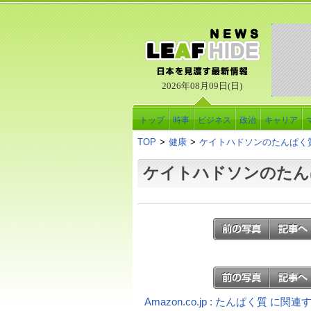
2026年08月09日(日)
トップ
時事
ビジネス
政治
キャリア
TOP
>
健康
>
ケイトハドソンのたんぱく
ケイトハドソンのたん
Amazon.co.jp : たんぱく質 に関