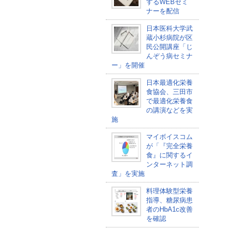
するWEBセミ
ナーを配信
日本医科大学武
蔵小杉病院が区
民公開講座「じ
んぞう病セミナ
ー」を開催
日本最適化栄養
食協会、三田市
で最適化栄養食
の講演などを実
施
マイボイスコム
が「『完全栄養
食』に関するイ
ンターネット調
査」を実施
料理体験型栄養
指導、糖尿病患
者のHbA1c改善
を確認