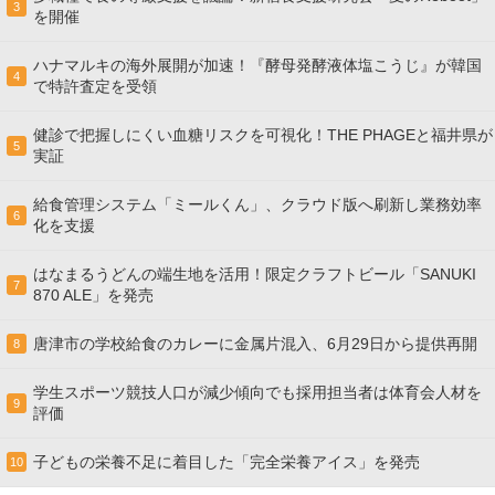
3
を開催
ハナマルキの海外展開が加速！『酵母発酵液体塩こうじ』が韓国
4
で特許査定を受領
健診で把握しにくい血糖リスクを可視化！THE PHAGEと福井県が
5
実証
給食管理システム「ミールくん」、クラウド版へ刷新し業務効率
6
化を支援
はなまるうどんの端生地を活用！限定クラフトビール「SANUKI
7
870 ALE」を発売
唐津市の学校給食のカレーに金属片混入、6月29日から提供再開
8
学生スポーツ競技人口が減少傾向でも採用担当者は体育会人材を
9
評価
子どもの栄養不足に着目した「完全栄養アイス」を発売
10