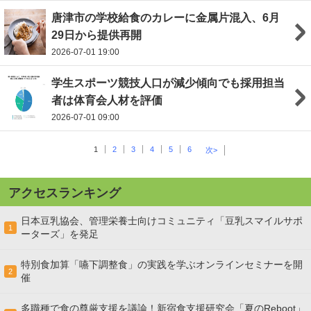
唐津市の学校給食のカレーに金属片混入、6月
29日から提供再開
2026-07-01 19:00
学生スポーツ競技人口が減少傾向でも採用担当
者は体育会人材を評価
2026-07-01 09:00
1
2
3
4
5
6
次>
アクセスランキング
日本豆乳協会、管理栄養士向けコミュニティ「豆乳スマイルサポ
1
ーターズ」を発足
特別食加算「嚥下調整食」の実践を学ぶオンラインセミナーを開
2
催
多職種で食の尊厳支援を議論！新宿食支援研究会「夏のReboot」