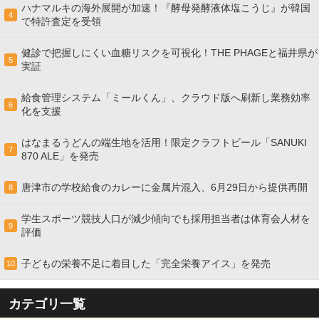
ハナマルキの海外展開が加速！『酵母発酵液体塩こうじ』が韓国
4
で特許査定を受領
健診で把握しにくい血糖リスクを可視化！THE PHAGEと福井県が
5
実証
給食管理システム「ミールくん」、クラウド版へ刷新し業務効率
6
化を支援
はなまるうどんの端生地を活用！限定クラフトビール「SANUKI
7
870 ALE」を発売
唐津市の学校給食のカレーに金属片混入、6月29日から提供再開
8
学生スポーツ競技人口が減少傾向でも採用担当者は体育会人材を
9
評価
子どもの栄養不足に着目した「完全栄養アイス」を発売
10
カテゴリ一覧