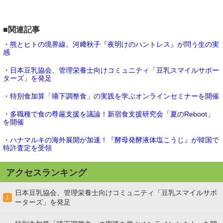
■関連記事
・熊とヒトの境界線。河﨑秋子『夜明けのハントレス』が問う生の実
感
・日本豆乳協会、管理栄養士向けコミュニティ「豆乳スマイルサポー
ターズ」を発足
・特別食加算「嚥下調整食」の実践を学ぶオンラインセミナーを開催
・多職種で食の尊厳支援を議論！新宿食支援研究会「夏のReboot」
を開催
・ハナマルキの海外展開が加速！『酵母発酵液体塩こうじ』が韓国で
特許査定を受領
アクセスランキング
日本豆乳協会、管理栄養士向けコミュニティ「豆乳スマイルサポ
1
ーターズ」を発足