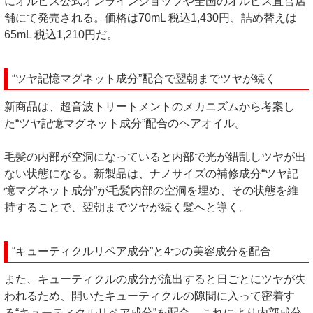
にオルビス公式オンラインショップや全国のオルビス直営店
舗にて発売される。価格は70mL 税込1,430円、詰め替えは
65mL 税込1,210円だ。
“ツヤ記憶マグネット成分”配合で翌朝までツヤが続く
新商品は、超音波トリートメントのメカニズムから考案し
た“ツヤ記憶マグネット成分”配合のヘアオイル。
毛髪の内部が空洞になっていると内部で光が錯乱しツヤが出
ない状態になる。新製品は、ナノサイズの補修成分“ツヤ記
憶マグネット成分”が毛髪内部の空洞を埋め、その状態を維
持することで、翌朝までツヤが続く髪へと導く。
“キューティクルリペア成分”と4つの美容成分を配合
また、キューティクルの成分が流出すると日ごとにツヤが失
われるため、開いたキューティクルの隙間に入って密着す
る“キューティクルリペア成分”を配合。これにより内部成分