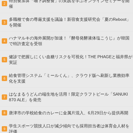
特別食加算「嚥下調整食」の実践を学ぶオンラインセミナーを開
2
催
多職種で食の尊厳支援を議論！新宿食支援研究会「夏のReboot」
3
を開催
ハナマルキの海外展開が加速！『酵母発酵液体塩こうじ』が韓国
4
で特許査定を受領
健診で把握しにくい血糖リスクを可視化！THE PHAGEと福井県が
5
実証
給食管理システム「ミールくん」、クラウド版へ刷新し業務効率
6
化を支援
はなまるうどんの端生地を活用！限定クラフトビール「SANUKI
7
870 ALE」を発売
唐津市の学校給食のカレーに金属片混入、6月29日から提供再開
8
学生スポーツ競技人口が減少傾向でも採用担当者は体育会人材を
9
評価