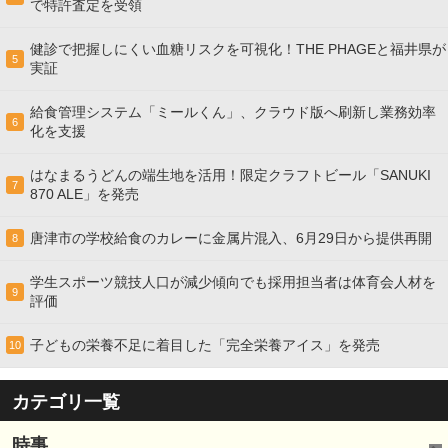
で特許査定を受領
健診で把握しにくい血糖リスクを可視化！THE PHAGEと福井県が
5
実証
給食管理システム「ミールくん」、クラウド版へ刷新し業務効率
6
化を支援
はなまるうどんの端生地を活用！限定クラフトビール「SANUKI
7
870 ALE」を発売
唐津市の学校給食のカレーに金属片混入、6月29日から提供再開
8
学生スポーツ競技人口が減少傾向でも採用担当者は体育会人材を
9
評価
子どもの栄養不足に着目した「完全栄養アイス」を発売
10
カテゴリ一覧
時事