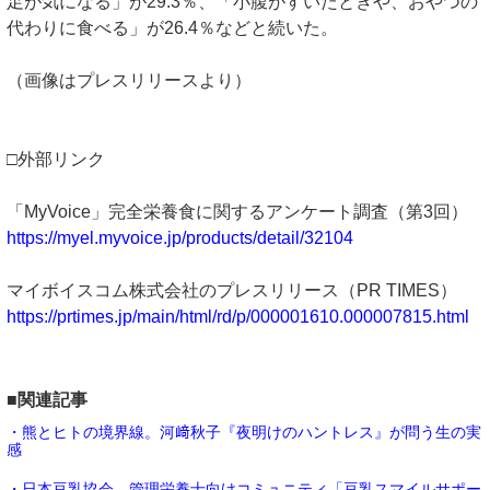
足が気になる」が29.3％、「小腹がすいたときや、おやつの
代わりに食べる」が26.4％などと続いた。
（画像はプレスリリースより）
□外部リンク
「MyVoice」完全栄養食に関するアンケート調査（第3回）
https://myel.myvoice.jp/products/detail/32104
マイボイスコム株式会社のプレスリリース（PR TIMES）
https://prtimes.jp/main/html/rd/p/000001610.000007815.html
■関連記事
・熊とヒトの境界線。河﨑秋子『夜明けのハントレス』が問う生の実
感
・日本豆乳協会、管理栄養士向けコミュニティ「豆乳スマイルサポー