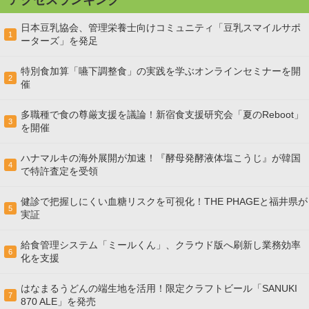
アクセスランキング
日本豆乳協会、管理栄養士向けコミュニティ「豆乳スマイルサポ
1
ーターズ」を発足
特別食加算「嚥下調整食」の実践を学ぶオンラインセミナーを開
2
催
多職種で食の尊厳支援を議論！新宿食支援研究会「夏のReboot」
3
を開催
ハナマルキの海外展開が加速！『酵母発酵液体塩こうじ』が韓国
4
で特許査定を受領
健診で把握しにくい血糖リスクを可視化！THE PHAGEと福井県が
5
実証
給食管理システム「ミールくん」、クラウド版へ刷新し業務効率
6
化を支援
はなまるうどんの端生地を活用！限定クラフトビール「SANUKI
7
870 ALE」を発売