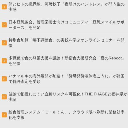
熊とヒトの境界線。河﨑秋子『夜明けのハントレス』が問う生の
1
実感
日本豆乳協会、管理栄養士向けコミュニティ「豆乳スマイルサポ
2
ーターズ」を発足
特別食加算「嚥下調整食」の実践を学ぶオンラインセミナーを開
3
催
多職種で食の尊厳支援を議論！新宿食支援研究会「夏のReboot」
4
を開催
ハナマルキの海外展開が加速！『酵母発酵液体塩こうじ』が韓国
5
で特許査定を受領
健診で把握しにくい血糖リスクを可視化！THE PHAGEと福井県が
6
実証
給食管理システム「ミールくん」、クラウド版へ刷新し業務効率
7
化を支援