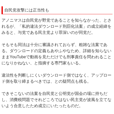
自民党攻撃には正当性も
アノニマスは自民党が野党であることを知らなかった、とさ
れるが、「私的違法ダウンロード刑罰化法案」の成立経緯を
みると、与党である民主党より罪深いのが同党だ。
そもそも同法は十分に審議されておらず、粗雑な法案であ
る。ダウンロードの定義もあやふやなため、詳細を知らない
ままYouTubeで動画を見ただけでも刑事責任を問われること
になりかねない、と指摘する専門家もいる。
違法性を判断しにくいダウンロード側ではなく、アップロー
ド側を取り締まるべきでは、との疑問点も残る。
できそこないの法案を自民党と公明党が国会の場に持ちだ
し、消費税問題でそれどころではない民主党が波風を立てな
いよう合意したため成立にいたったものだ。