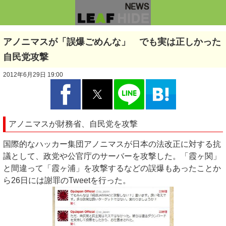
アノニマスが「誤爆ごめんな」 でも実は正しかった
自民党攻撃
2012年6月29日 19:00
アノニマスが財務省、自民党を攻撃
国際的なハッカー集団アノニマスが日本の法改正に対する抗
議として、政党や公官庁のサーバーを攻撃した。「霞ヶ関」
と間違って「霞ヶ浦」を攻撃するなどの誤爆もあったことか
ら26日には謝罪のTweetを行った。