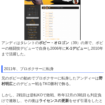
アンディはタレントの
ボビー・オロゴン
（39）の弟で、ボビ
ーの格闘技デビューで自身も2006年に
K-1デビュー
し2010年
まで活躍した。
2011年、プロボクサーに転身
兄のボビーの勧めでプロボクサーに転身したアンディーは
野
村明広
とのデビュー戦をTKO勝利で飾る。
しかし、2戦目は逆転KOで敗戦、昨年12月の3戦目も判定負
けで連敗し、その後は
ライセンスの更新
をせず引退をしたと