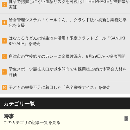
健診で把握しにくい血糖リスクを可視化！THE PHAGEと福井県が
5
実証
給食管理システム「ミールくん」、クラウド版へ刷新し業務効率
6
化を支援
はなまるうどんの端生地を活用！限定クラフトビール「SANUKI
7
870 ALE」を発売
唐津市の学校給食のカレーに金属片混入、6月29日から提供再開
8
学生スポーツ競技人口が減少傾向でも採用担当者は体育会人材を
9
評価
子どもの栄養不足に着目した「完全栄養アイス」を発売
10
カテゴリ一覧
時事
このカテゴリの記事一覧を見る