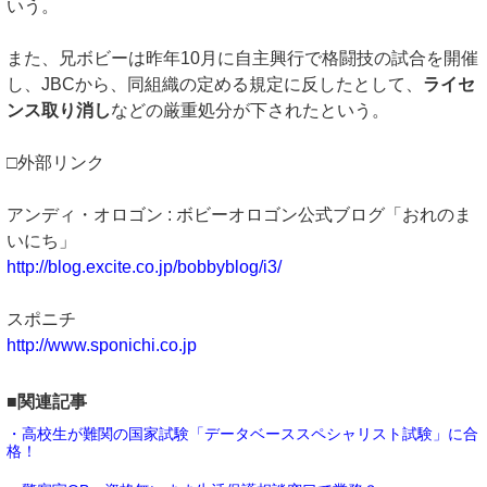
いう。
また、兄ボビーは昨年10月に自主興行で格闘技の試合を開催
し、JBCから、同組織の定める規定に反したとして、
ライセ
ンス取り消し
などの厳重処分が下されたという。
□外部リンク
アンディ・オロゴン : ボビーオロゴン公式ブログ「おれのま
いにち」
http://blog.excite.co.jp/bobbyblog/i3/
スポニチ
http://www.sponichi.co.jp
■関連記事
・高校生が難関の国家試験「データベーススペシャリスト試験」に合
格！