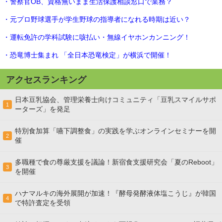
・警察官OB、資格無いまま生活保護相談窓口で業務？
・元プロ野球選手が学生野球の指導者になれる時期は近い？
・運転免許の学科試験に咳払い・無線イヤホンカンニング！
・恐竜博士集まれ 「全日本恐竜検定」が横浜で開催！
アクセスランキング
日本豆乳協会、管理栄養士向けコミュニティ「豆乳スマイルサポ
1
ーターズ」を発足
特別食加算「嚥下調整食」の実践を学ぶオンラインセミナーを開
2
催
多職種で食の尊厳支援を議論！新宿食支援研究会「夏のReboot」
3
を開催
ハナマルキの海外展開が加速！『酵母発酵液体塩こうじ』が韓国
4
で特許査定を受領