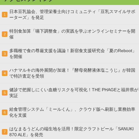
日本豆乳協会、管理栄養士向けコミュニティ「豆乳スマイルサポ
1
ーターズ」を発足
特別食加算「嚥下調整食」の実践を学ぶオンラインセミナーを開
2
催
多職種で食の尊厳支援を議論！新宿食支援研究会「夏のReboot」
3
を開催
ハナマルキの海外展開が加速！『酵母発酵液体塩こうじ』が韓国
4
で特許査定を受領
健診で把握しにくい血糖リスクを可視化！THE PHAGEと福井県が
5
実証
給食管理システム「ミールくん」、クラウド版へ刷新し業務効率
6
化を支援
はなまるうどんの端生地を活用！限定クラフトビール「SANUKI
7
870 ALE」を発売