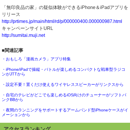
「無印良品の家」の疑似体験ができるiPhone＆iPadアプリを
リリース
http://prtimes.jp/main/html/rd/p/000000400.000000987.html
キャンペーンサイトURL
http://sumitai.muji.net
■関連記事
・おもしろ「漫画カメラ」アプリ特集
・iPhone/iPadで操縦・バトルが楽しめるコンパクトな戦車型ラジコ
ンがJTTから
・設定不要！置くだけ使えるワイヤレススピーカーがリンクスから
・自宅のテレビがどこでも楽しめるiOS向けのチューナーがソフトバ
ンクBBから
・夜間のランニングをサポートするアームバンド型iPhoneケースがイ
メーションから
アクセスランキング