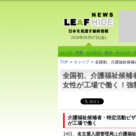
2026年08月07日(金)
トップ
時事
ビジネス
政治
キャリア
TOP
>
キャリア
>
全国初、介護福祉候補
全国初、介護福祉候補
女性が工場で働く！強
介護福祉候補者・特定活動ビザ
が工場で働く
14日、
名古屋入国管理局
は
介護福