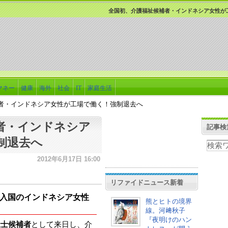
全国初、介護福祉候補者・インドネシア女性が
マネー
健康
海外
社会
IT
家庭生活
者・インドネシア女性が工場で働く！強制退去へ
者・インドネシア
記事検
制退去へ
2012年6月17日 16:00
リファイドニュース新着
入国のインドネシア女性
熊とヒトの境界
線。河﨑秋子
『夜明けのハン
祉士候補者
として来日し、介