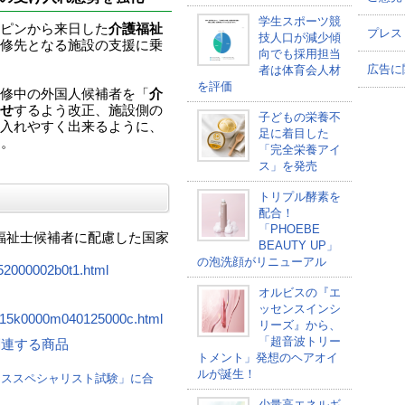
学生スポーツ競
ピンから来日した
介護福祉
プレス
技人口が減少傾
修先となる施設の支援に乗
向でも採用担当
広告に
者は体育会人材
を評価
修中の外国人候補者を「
介
せ
するよう改正、施設側の
子どもの栄養不
入れやすく出来るように、
足に着目した
る。
「完全栄養アイ
ス」を発売
トリプル酵素を
配合！
「PHOEBE
護福祉士候補者に配慮した国家
BEAUTY UP」
の泡洗顔がリニューアル
852000002b0t1.html
オルビスの『エ
ッセンスインシ
20615k0000m040125000c.html
リーズ』から、
「超音波トリー
 に関連する商品
トメント」発想のヘアオイ
ルが誕生！
ーススペシャリスト試験」に合
少量高エネルギ