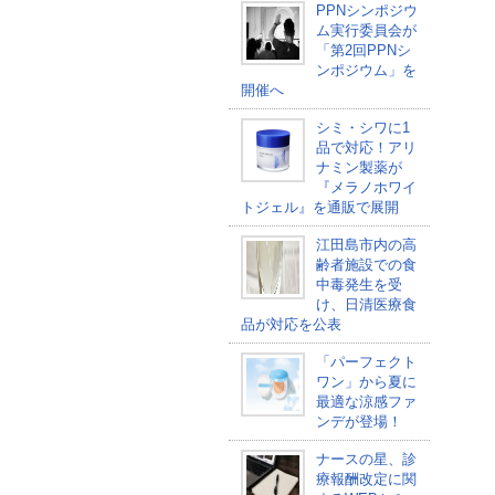
PPNシンポジウ
ム実行委員会が
「第2回PPNシ
ンポジウム」を
開催へ
シミ・シワに1
品で対応！アリ
ナミン製薬が
『メラノホワイ
トジェル』を通販で展開
江田島市内の高
齢者施設での食
中毒発生を受
け、日清医療食
品が対応を公表
「パーフェクト
ワン」から夏に
最適な涼感ファ
ンデが登場！
ナースの星、診
療報酬改定に関