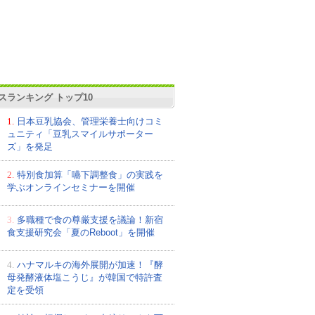
スランキング トップ10
1.
日本豆乳協会、管理栄養士向けコミ
ュニティ「豆乳スマイルサポーター
ズ」を発足
2.
特別食加算「嚥下調整食」の実践を
学ぶオンラインセミナーを開催
3.
多職種で食の尊厳支援を議論！新宿
食支援研究会「夏のReboot」を開催
4.
ハナマルキの海外展開が加速！『酵
母発酵液体塩こうじ』が韓国で特許査
定を受領