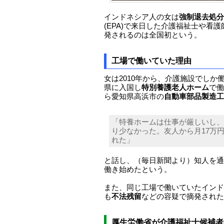
インドネシア人の女は
強制退去処分
(EPA)で来日した介護福祉士や看
発されるのは全国初という。
工場で働いていた理由
女は2010年から、介護施設でしか
県に入国し
特別養護老人ホーム
で働
ら愛知県高浜市の
自動車部品製造工
「特養ホームは仕事が厳しいし、
り少なかった。友人から月17万
れた」
と話し、（毎日新聞より）知人を通
働き始めたという。
また、同じ工場で働いていたインド
も
不法残留
などの容疑で摘発された
厚生労働省が介護福祉士候補者