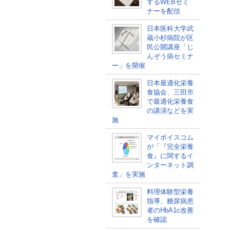
するWEBセミ
ナーを配信
日本医科大学武
蔵小杉病院が区
民公開講座「じ
んぞう病セミナ
ー」を開催
日本最適化栄養
食協会、三田市
で最適化栄養食
の講演などを実
施
マイボイスコム
が「『完全栄養
食』に関するイ
ンターネット調
査」を実施
料理体験型栄養
指導、糖尿病患
者のHbA1c改善
を確認