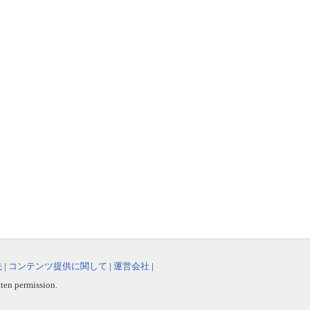
先
|
コンテンツ提供に関して
|
運営会社
|
tten permission.