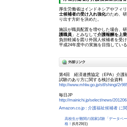
厚生労働省はインドネシアやフィリ
士候補者の受け入れ強化
のため、研
り出す方針を決めた。
施設が職員配置を増やした場合、研
護職員
」とみなして
介護報酬を上乗
負担軽減を図り外国人候補者を受け
平成24年度中の実施を目指してい
第4回 経済連携協定（EPA）介
試験のあり方に関する検討会資料
http://www.mhlw.go.jp/stf/shingi/2r9
毎日JP
http://mainichi.jp/select/news/201
Amazon.co.jp : 介護福祉候補者
高校生が難関の国家試験「データベ
格！
(6月29日)