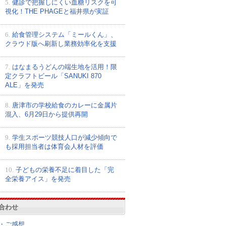
5.
健診で把握しにくい血糖リスクを可
視化！THE PHAGEと福井県が実証
6.
給食管理システム「ミールくん」、
クラウド版へ刷新し業務効率化を支援
7.
はなまるうどんの端生地を活用！限
定クラフトビール「SANUKI 870
ALE」を発売
8.
唐津市の学校給食のカレーに金属片
混入、6月29日から提供再開
9.
学生スポーツ競技人口が減少傾向で
も採用担当者は体育会人材を評価
10.
子どもの栄養不足に着目した「完
全栄養アイス」を発売
合わせ
・ご感想