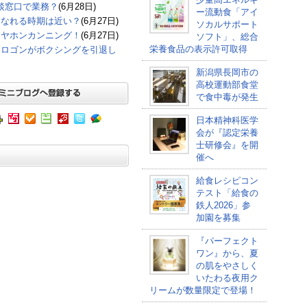
談窓口で業務？
(6月28日)
ー流動食「アイ
になれる時期は近い？
(6月27日)
ソカルサポート
イヤホンカンニング！
(6月27日)
ソフト」、総合
栄養食品の表示許可取得
オロゴンがボクシングを引退し
新潟県長岡市の
高校運動部食堂
で食中毒が発生
日本精神科医学
会が『認定栄養
士研修会』を開
催へ
給食レシピコン
テスト「給食の
鉄人2026」参
加園を募集
『パーフェクト
ワン』から、夏
の肌をやさしく
いたわる夜用ク
リームが数量限定で登場！