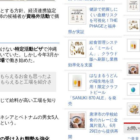
健診で把握しに
とする方針。経済連携協定
くい血糖リスク
護師の候補者が
資格外活動
で摘
を可視化！THE
PHAGEと福井
県が実証
給食管理システ
ム「ミールく
働けない
特定活動ビザ
で沖縄
ん」、クラウド
いていた。しかし今年3月か
版へ刷新し業務
場
で働き始めた。
効率化を支援
はなまるうどん
もらえるお金も思ったよ
の端生地を活
円もらえると工場を紹介さ
用！限定クラフ
トビール
「SANUKI 870 ALE」を発
じて給料が高い工場を知り
売
唐津市の学校給
ネシアとベトナムの男女5人
食のカレーに金
という。
属片混入、6月
お問い
29日から提供再
開
の受け入れ態勢を強化
ご意見