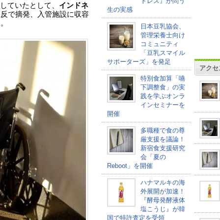
トレス』が問う
していたとして、
インドネ
生の実感
違反で摘発、入管施設に収容
る。
日本豆乳協会、
管理栄養士向け
コミュニティ
「豆乳スマイル
サポーターズ」を発足
アクセ
特別食加算「嚥
下調整食」の実
践を学ぶオンラ
インセミナーを
開催
多職種で食の尊
厳支援を議論！
新宿食支援研究
会「夏の
Reboot」を開催
ハナマルキの海
外展開が加速！
『酵母発酵液体
塩こうじ』が韓
国で特許査定を受領