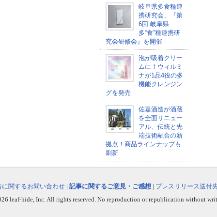
岐阜県多食種連
携研究会、『第
6回 岐阜県
多“食”種連携研
究会研修会』を開催
泡が吸着クリー
ムに！ウィルミ
ナが1品4役の多
機能クレンジン
グを発売
佐嘉酒造が酒蔵
を全面リニュー
アル、伝統と先
端技術融合の新
拠点！商品ラインナップも
刷新
告に関するお問い合わせ
|
記事に関するご意見・ご感想
|
プレスリリース送付
6 leaf-hide, Inc. All rights reserved. No reproduction or republication without wri