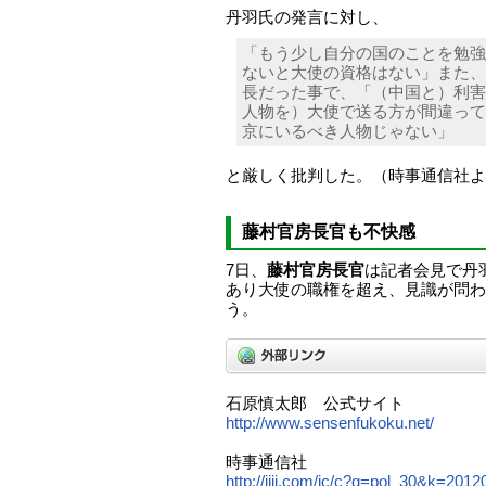
丹羽氏の発言に対し、
「もう少し自分の国のことを勉強
ないと大使の資格はない」また、
長だった事で、「（中国と）利害
人物を）大使で送る方が間違って
京にいるべき人物じゃない」
と厳しく批判した。（時事通信社よ
藤村官房長官も不快感
7日、
藤村官房長官
は記者会見で丹
あり大使の職権を超え、見識が問わ
う。
石原慎太郎 公式サイト
http://www.sensenfukoku.net/
時事通信社
http://jiji.com/jc/c?g=pol_30&k=201