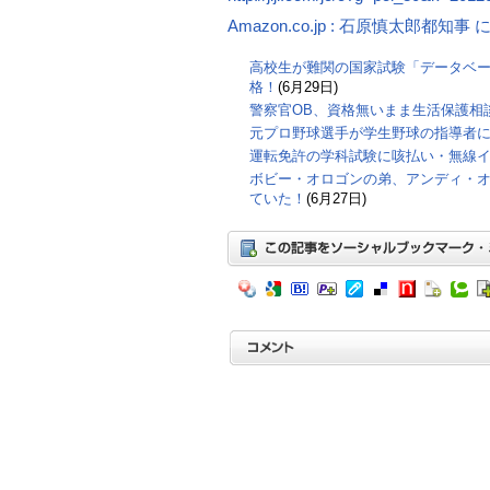
Amazon.co.jp : 石原慎太郎都知
高校生が難関の国家試験「データベ
格！
(6月29日)
警察官OB、資格無いまま生活保護相
元プロ野球選手が学生野球の指導者
運転免許の学科試験に咳払い・無線
ボビー・オロゴンの弟、アンディ・
ていた！
(6月27日)