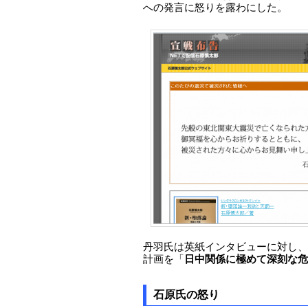
への発言に怒りを露わにした。
丹羽氏は英紙インタビューに対し、
計画を「
日中関係に極めて深刻な危
石原氏の怒り