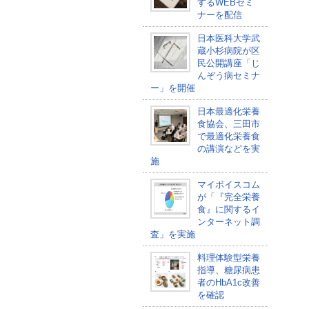
するWEBセミ
ナーを配信
日本医科大学武
蔵小杉病院が区
民公開講座「じ
んぞう病セミナ
ー」を開催
日本最適化栄養
食協会、三田市
で最適化栄養食
の講演などを実
施
マイボイスコム
が「『完全栄養
食』に関するイ
ンターネット調
査」を実施
料理体験型栄養
指導、糖尿病患
者のHbA1c改善
を確認