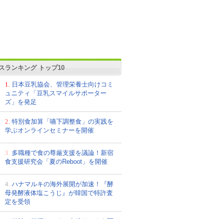
スランキング トップ10
1.
日本豆乳協会、管理栄養士向けコミ
ュニティ「豆乳スマイルサポーター
ズ」を発足
2.
特別食加算「嚥下調整食」の実践を
学ぶオンラインセミナーを開催
3.
多職種で食の尊厳支援を議論！新宿
食支援研究会「夏のReboot」を開催
4.
ハナマルキの海外展開が加速！『酵
母発酵液体塩こうじ』が韓国で特許査
定を受領