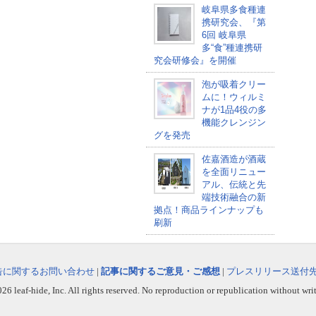
岐阜県多食種連
携研究会、『第
6回 岐阜県
多“食”種連携研
究会研修会』を開催
泡が吸着クリー
ムに！ウィルミ
ナが1品4役の多
機能クレンジン
グを発売
佐嘉酒造が酒蔵
を全面リニュー
アル、伝統と先
端技術融合の新
拠点！商品ラインナップも
刷新
告に関するお問い合わせ
|
記事に関するご意見・ご感想
|
プレスリリース送付
6 leaf-hide, Inc. All rights reserved. No reproduction or republication without wri