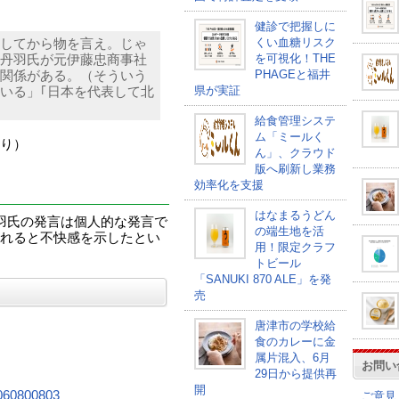
健診で把握しに
くい血糖リスク
してから物を言え。じゃ
を可視化！THE
丹羽氏が元伊藤忠商事社
PHAGEと福井
関係がある。（そういう
県が実証
いる」｢日本を代表して北
給食管理システ
ム「ミールく
り）
ん」、クラウド
版へ刷新し業務
効率化を支援
はなまるうどん
羽氏の発言は個人的な発言で
の端生地を活
れると不快感を示したとい
用！限定クラフ
トビール
「SANUKI 870 ALE」を発
売
唐津市の学校給
食のカレーに金
属片混入、6月
お問い
29日から提供再
開
2060800803
ご意見