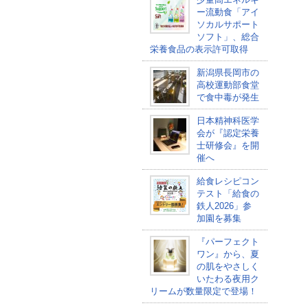
ー流動食「アイ
ソカルサポート
ソフト」、総合
栄養食品の表示許可取得
新潟県長岡市の
高校運動部食堂
で食中毒が発生
日本精神科医学
会が『認定栄養
士研修会』を開
催へ
給食レシピコン
テスト「給食の
鉄人2026」参
加園を募集
『パーフェクト
ワン』から、夏
の肌をやさしく
いたわる夜用ク
リームが数量限定で登場！