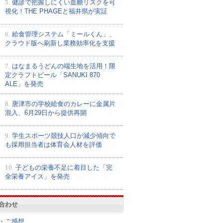
5.
健診で把握しにくい血糖リスクを可
視化！THE PHAGEと福井県が実証
6.
給食管理システム「ミールくん」、
クラウド版へ刷新し業務効率化を支援
7.
はなまるうどんの端生地を活用！限
定クラフトビール「SANUKI 870
ALE」を発売
8.
唐津市の学校給食のカレーに金属片
混入、6月29日から提供再開
9.
学生スポーツ競技人口が減少傾向で
も採用担当者は体育会人材を評価
10.
子どもの栄養不足に着目した「完
全栄養アイス」を発売
合わせ
・ご感想