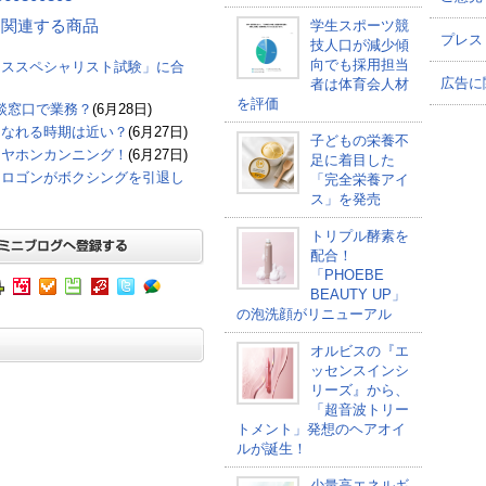
事 に関連する商品
学生スポーツ競
プレス
技人口が減少傾
向でも採用担当
ーススペシャリスト試験」に合
広告に
者は体育会人材
を評価
談窓口で業務？
(6月28日)
になれる時期は近い？
(6月27日)
子どもの栄養不
イヤホンカンニング！
(6月27日)
足に着目した
オロゴンがボクシングを引退し
「完全栄養アイ
ス」を発売
トリプル酵素を
配合！
「PHOEBE
BEAUTY UP」
の泡洗顔がリニューアル
オルビスの『エ
ッセンスインシ
リーズ』から、
「超音波トリー
トメント」発想のヘアオイ
ルが誕生！
少量高エネルギ