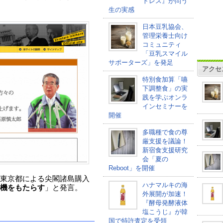
トレス』が問う
生の実感
日本豆乳協会、
管理栄養士向け
コミュニティ
「豆乳スマイル
サポーターズ」を発足
アクセ
特別食加算「嚥
下調整食」の実
践を学ぶオンラ
インセミナーを
開催
多職種で食の尊
厳支援を議論！
新宿食支援研究
会「夏の
Reboot」を開催
東京都による尖閣諸島購入
ハナマルキの海
機をもたらす
」と発言。
外展開が加速！
『酵母発酵液体
塩こうじ』が韓
国で特許査定を受領