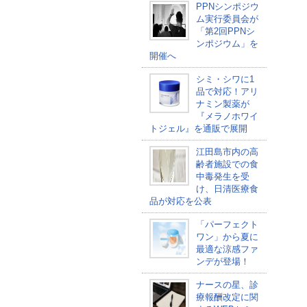
PPNシンポジウ
ム実行委員会が
「第2回PPNシ
ンポジウム」を
開催へ
シミ・シワに1
品で対応！アリ
ナミン製薬が
『メラノホワイ
トジェル』を通販で展開
江田島市内の高
齢者施設での食
中毒発生を受
け、日清医療食
品が対応を公表
「パーフェクト
ワン」から夏に
最適な涼感ファ
ンデが登場！
ナースの星、診
療報酬改定に関