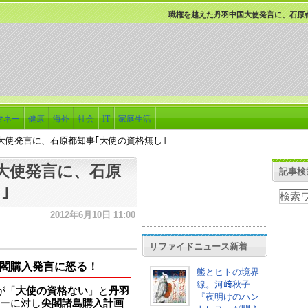
職権を越えた丹羽中国大使発言に、石原都
マネー
健康
海外
社会
IT
家庭生活
大使発言に、石原都知事｢大使の資格無し｣
大使発言に、石原
記事検
｣
2012年6月10日 11:00
リファイドニュース新着
閣購入発言に怒る！
熊とヒトの境界
線。河﨑秋子
が「
大使の資格ない
」と
丹羽
『夜明けのハン
ーに対し
尖閣諸島購入計画