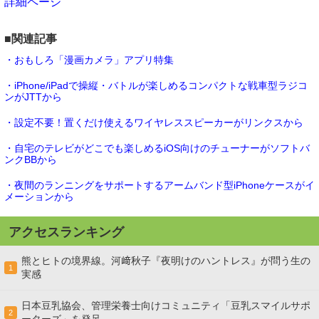
詳細ページ
■関連記事
・おもしろ「漫画カメラ」アプリ特集
・iPhone/iPadで操縦・バトルが楽しめるコンパクトな戦車型ラジコ
ンがJTTから
・設定不要！置くだけ使えるワイヤレススピーカーがリンクスから
・自宅のテレビがどこでも楽しめるiOS向けのチューナーがソフトバ
ンクBBから
・夜間のランニングをサポートするアームバンド型iPhoneケースがイ
メーションから
アクセスランキング
熊とヒトの境界線。河﨑秋子『夜明けのハントレス』が問う生の
1
実感
日本豆乳協会、管理栄養士向けコミュニティ「豆乳スマイルサポ
2