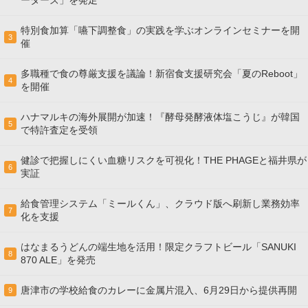
ーターズ」を発足
特別食加算「嚥下調整食」の実践を学ぶオンラインセミナーを開
3
催
多職種で食の尊厳支援を議論！新宿食支援研究会「夏のReboot」
4
を開催
ハナマルキの海外展開が加速！『酵母発酵液体塩こうじ』が韓国
5
で特許査定を受領
健診で把握しにくい血糖リスクを可視化！THE PHAGEと福井県が
6
実証
給食管理システム「ミールくん」、クラウド版へ刷新し業務効率
7
化を支援
はなまるうどんの端生地を活用！限定クラフトビール「SANUKI
8
870 ALE」を発売
唐津市の学校給食のカレーに金属片混入、6月29日から提供再開
9