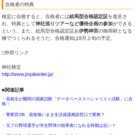
合格者の特典
検定に合格すると、合格者には
絵馬型合格認定証
を進呈さ
れ、特典として
神社巡りツアーなど優待企画の参加
ができる
という。また、絵馬型合格認定証あ
伊勢神宮
の御用材となる
檜でつくられるそうだ。合格通知は8月上旬の予定。
□外部リンク
神社検定
http://www.jinjakentei.jp/
■関連記事
・高校生が難関の国家試験「データベーススペシャリスト試験」に合
格！
・警察官OB、資格無いまま生活保護相談窓口で業務？
・元プロ野球選手が学生野球の指導者になれる時期は近い？