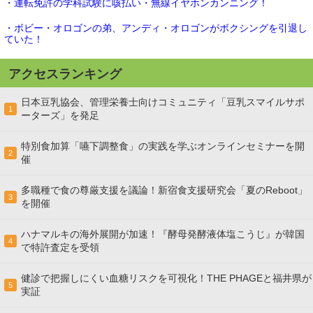
・運転免許の学科試験に咳払い・無線イヤホンカンニング！
・ボビー・オロゴンの弟、アンディ・オロゴンがボクシングを引退し
ていた！
アクセスランキング
日本豆乳協会、管理栄養士向けコミュニティ「豆乳スマイルサポ
1
ーターズ」を発足
特別食加算「嚥下調整食」の実践を学ぶオンラインセミナーを開
2
催
多職種で食の尊厳支援を議論！新宿食支援研究会「夏のReboot」
3
を開催
ハナマルキの海外展開が加速！『酵母発酵液体塩こうじ』が韓国
4
で特許査定を受領
健診で把握しにくい血糖リスクを可視化！THE PHAGEと福井県が
5
実証