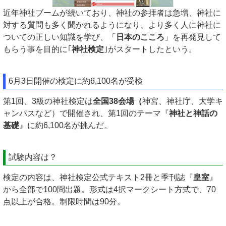
近年神社ブームが続いており、神社の参拝者は急増、神社に
対する質問も多く聞かれるようになり、より多く人に神社に
ついての正しい知識を学び、「
日本のこころ
」を再発見して
もらう事を目的に｢
神社検定
｣がスタートしたという。
6月3日開催の検定に約6,100名が受検
第1回、3級の神社検定は
全国38会場（
神宮、神社庁、大学キ
ャンパスなど）で開催され、第1回のテーマ『
神社と神話の
基礎
』に約6,100名が挑んだ。
試験内容は？
検定の内容は、神社検定公式テキスト2冊と季刊誌『
皇室
』
から全部で100問出題。形式は4択マークシート方式で、70
点以上が合格。制限時間は90分。