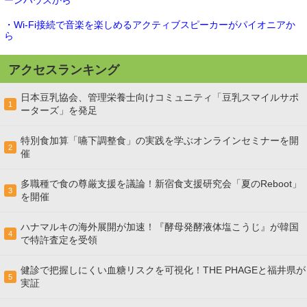
ーンハウスから
・Wi-Fi接続で音楽を楽しめるアクティブスピーカーがパイオニアか
ら
アクセスランキング
日本豆乳協会、管理栄養士向けコミュニティ「豆乳スマイルサポ
1
ーターズ」を発足
特別食加算「嚥下調整食」の実践を学ぶオンラインセミナーを開
2
催
多職種で食の尊厳支援を議論！新宿食支援研究会「夏のReboot」
3
を開催
ハナマルキの海外展開が加速！『酵母発酵液体塩こうじ』が韓国
4
で特許査定を受領
健診で把握しにくい血糖リスクを可視化！THE PHAGEと福井県が
5
実証