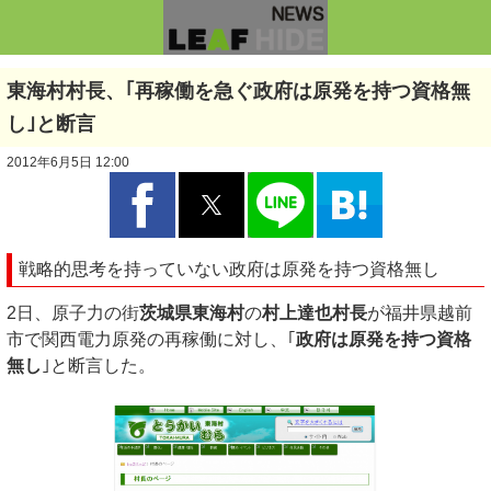
東海村村長、｢再稼働を急ぐ政府は原発を持つ資格無
し｣と断言
2012年6月5日 12:00
戦略的思考を持っていない政府は原発を持つ資格無し
2日、原子力の街
茨城県東海村
の
村上達也村長
が福井県越前
市で関西電力原発の再稼働に対し、｢
政府は原発を持つ資格
無し
｣と断言した。