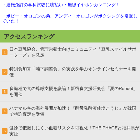
・運転免許の学科試験に咳払い・無線イヤホンカンニング！
・ボビー・オロゴンの弟、アンディ・オロゴンがボクシングを引退し
ていた！
アクセスランキング
日本豆乳協会、管理栄養士向けコミュニティ「豆乳スマイルサポ
1
ーターズ」を発足
特別食加算「嚥下調整食」の実践を学ぶオンラインセミナーを開
2
催
多職種で食の尊厳支援を議論！新宿食支援研究会「夏のReboot」
3
を開催
ハナマルキの海外展開が加速！『酵母発酵液体塩こうじ』が韓国
4
で特許査定を受領
健診で把握しにくい血糖リスクを可視化！THE PHAGEと福井県が
5
実証