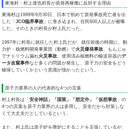
東海村・村上達也村長が原発再稼働に反対する理由
東海村は1999年9月30日、日本で初めて原発事故死亡者を出
した「
JCO臨界事故
」に巻き込まれ、住民600人以上が被曝
した。そのときの村長が村上氏だった。
1997年に村長に就任した村上氏だが、就任前後の時期に、動
力炉・核燃料開発事業団（動燃）で
火災爆発事故
、もんじゅ
でナトリウム漏れ
火災事故
、使用済み核燃料の輸送容器の
デ
ータ改竄事件
など多くの問題が発生し、原子力の安全をどう
確保していくかという意識が強かったという。
原子力業界の人の代表的な4つの言葉
村上村長は「
安全神話」「国策」「想定外」「仮想事故
」の
4つの言葉を原子力業界の人は多用し、安全だから対策しな
くて大丈夫だとしているという。
また、村上氏は原子炉を廃炉にすることを主張しているが、