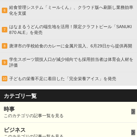
給食管理システム「ミールくん」、クラウド版へ刷新し業務効率
6
化を支援
はなまるうどんの端生地を活用！限定クラフトビール「SANUKI
7
870 ALE」を発売
唐津市の学校給食のカレーに金属片混入、6月29日から提供再開
8
学生スポーツ競技人口が減少傾向でも採用担当者は体育会人材を
9
評価
子どもの栄養不足に着目した「完全栄養アイス」を発売
10
カテゴリ一覧
時事
このカテゴリの記事一覧を見る
ビジネス
このカテゴリの記事一覧を見る