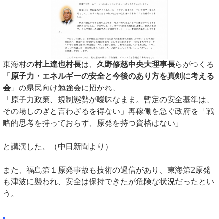
東海村の
村上達也村長
は、
久野修慈中央大理事長
らがつくる
「
原子力・エネルギーの安全と今後のあり方を真剣に考える
会
」の県民向け勉強会に招かれ、
「原子力政策、規制態勢が曖昧なまま。暫定の安全基準は、
その場しのぎと言わざるを得ない」再稼働を急ぐ政府を「戦
略的思考を持っておらず、原発を持つ資格はない」
と講演した。（中日新聞より）
また、福島第１原発事故も技術の過信があり、東海第2原発
も津波に襲われ、安全は保持できたが危険な状況だったとい
う。