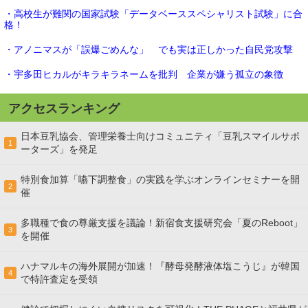
・高校生が難関の国家試験「データベーススペシャリスト試験」に合
格！
・アノニマスが「誤爆ごめんな」 でも実は正しかった自民党攻撃
・宇多田ヒカルがキラキラネームを批判 企業が嫌う孤立の象徴
アクセスランキング
日本豆乳協会、管理栄養士向けコミュニティ「豆乳スマイルサポ
1
ーターズ」を発足
特別食加算「嚥下調整食」の実践を学ぶオンラインセミナーを開
2
催
多職種で食の尊厳支援を議論！新宿食支援研究会「夏のReboot」
3
を開催
ハナマルキの海外展開が加速！『酵母発酵液体塩こうじ』が韓国
4
で特許査定を受領