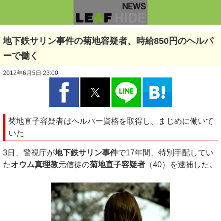
地下鉄サリン事件の菊地容疑者、時給850円のヘルパ
ーで働く
2012年6月5日 23:00
菊地直子容疑者はヘルパー資格を取得し、まじめに働いて
いた
3日、警視庁が
地下鉄サリン事件
で17年間、特別手配してい
た
オウム真理教
元信徒の
菊地直子容疑者
（40）を逮捕した。