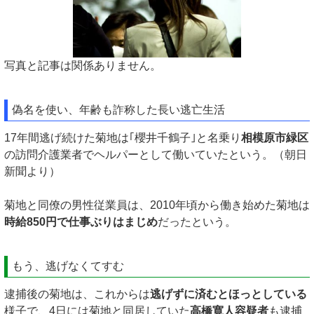
写真と記事は関係ありません。
偽名を使い、年齢も詐称した長い逃亡生活
17年間逃げ続けた菊地は｢櫻井千鶴子｣と名乗り
相模原市緑区
の訪問介護業者でヘルパーとして働いていたという。（朝日
新聞より）
菊地と同僚の男性従業員は、2010年頃から働き始めた菊地は
時給850円で仕事ぶりはまじめ
だったという。
もう、逃げなくてすむ
逮捕後の菊地は、これからは
逃げずに済むとほっとしている
様子で、4日には菊地と同居していた
高橋寛人容疑者
も逮捕