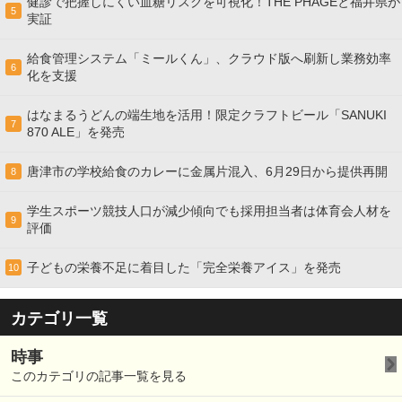
健診で把握しにくい血糖リスクを可視化！THE PHAGEと福井県が
5
実証
給食管理システム「ミールくん」、クラウド版へ刷新し業務効率
6
化を支援
はなまるうどんの端生地を活用！限定クラフトビール「SANUKI
7
870 ALE」を発売
唐津市の学校給食のカレーに金属片混入、6月29日から提供再開
8
学生スポーツ競技人口が減少傾向でも採用担当者は体育会人材を
9
評価
子どもの栄養不足に着目した「完全栄養アイス」を発売
10
カテゴリ一覧
時事
このカテゴリの記事一覧を見る