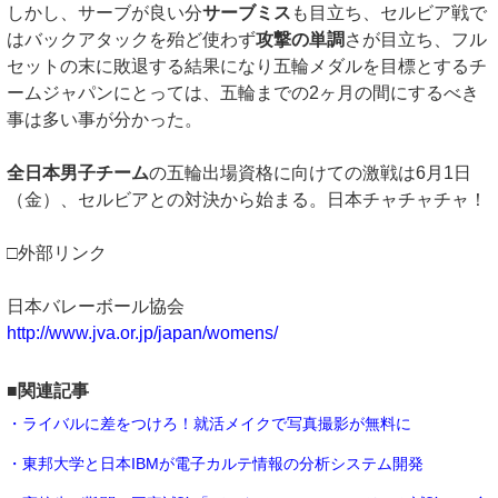
しかし、サーブが良い分
サーブミス
も目立ち、セルビア戦で
はバックアタックを殆ど使わず
攻撃の単調
さが目立ち、フル
セットの末に敗退する結果になり五輪メダルを目標とするチ
ームジャパンにとっては、五輪までの2ヶ月の間にするべき
事は多い事が分かった。
全日本男子チーム
の五輪出場資格に向けての激戦は6月1日
（金）、セルビアとの対決から始まる。日本チャチャチャ！
□外部リンク
日本バレーボール協会
http://www.jva.or.jp/japan/womens/
■関連記事
・ライバルに差をつけろ！就活メイクで写真撮影が無料に
・東邦大学と日本IBMが電子カルテ情報の分析システム開発