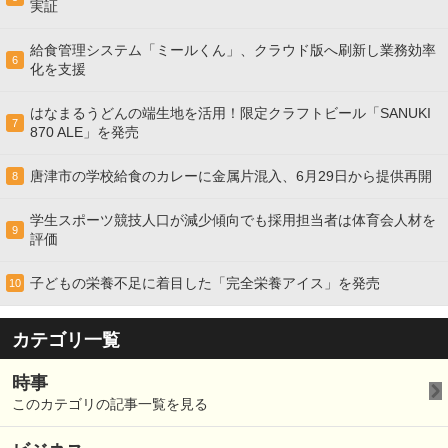
実証
給食管理システム「ミールくん」、クラウド版へ刷新し業務効率
6
化を支援
はなまるうどんの端生地を活用！限定クラフトビール「SANUKI
7
870 ALE」を発売
唐津市の学校給食のカレーに金属片混入、6月29日から提供再開
8
学生スポーツ競技人口が減少傾向でも採用担当者は体育会人材を
9
評価
子どもの栄養不足に着目した「完全栄養アイス」を発売
10
カテゴリ一覧
時事
このカテゴリの記事一覧を見る