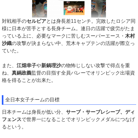
対戦相手の
セルビア
とは身長差11センチ。完敗したロシア同
様に日本が苦手とする長身チーム。連日の活躍で疲労がたま
っている上に、必要なマークに苦しむスーパーエース・
木村
沙織
の攻撃が決まらない中、荒木キャプテンの活躍が際立っ
ていた。
また、
江畑幸子
や
新鍋理沙
の物怖じしない攻撃で得点を重
ね、
真鍋政義
監督の目指す全員バレーでオリンピック出場資
格を得ることが出来た。
全日本女子チームの目標
日本チームは身長が低い分、
サーブ・サーブレシーブ、ディ
フェンス
で世界一になることでオリンピックメダルにつなげ
るという。