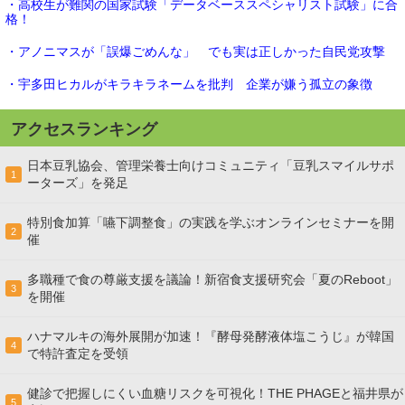
・高校生が難関の国家試験「データベーススペシャリスト試験」に合
格！
・アノニマスが「誤爆ごめんな」 でも実は正しかった自民党攻撃
・宇多田ヒカルがキラキラネームを批判 企業が嫌う孤立の象徴
アクセスランキング
日本豆乳協会、管理栄養士向けコミュニティ「豆乳スマイルサポ
1
ーターズ」を発足
特別食加算「嚥下調整食」の実践を学ぶオンラインセミナーを開
2
催
多職種で食の尊厳支援を議論！新宿食支援研究会「夏のReboot」
3
を開催
ハナマルキの海外展開が加速！『酵母発酵液体塩こうじ』が韓国
4
で特許査定を受領
健診で把握しにくい血糖リスクを可視化！THE PHAGEと福井県が
5