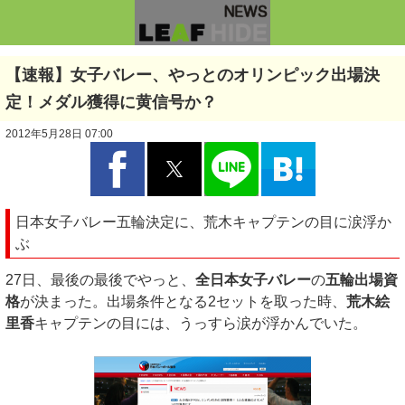
【速報】女子バレー、やっとのオリンピック出場決
定！メダル獲得に黄信号か？
2012年5月28日 07:00
日本女子バレー五輪決定に、荒木キャプテンの目に涙浮か
ぶ
27日、最後の最後でやっと、
全日本女子バレー
の
五輪出場資
格
が決まった。出場条件となる2セットを取った時、
荒木絵
里香
キャプテンの目には、うっすら涙が浮かんでいた。