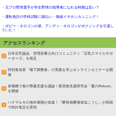
・元プロ野球選手が学生野球の指導者になれる時期は近い？
・運転免許の学科試験に咳払い・無線イヤホンカンニング！
・ボビー・オロゴンの弟、アンディ・オロゴンがボクシングを引退し
ていた！
アクセスランキング
日本豆乳協会、管理栄養士向けコミュニティ「豆乳スマイルサポ
1
ーターズ」を発足
特別食加算「嚥下調整食」の実践を学ぶオンラインセミナーを開
2
催
多職種で食の尊厳支援を議論！新宿食支援研究会「夏のReboot」
3
を開催
ハナマルキの海外展開が加速！『酵母発酵液体塩こうじ』が韓国
4
で特許査定を受領