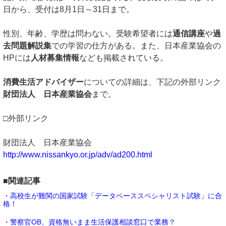
日から、受付は8月1日～31日まで。
性別、年齢、学歴は問わない。受験希望者には
通信講座
や
過
去問題解説集
での学習の仕方がある。また、日本産業協会の
HPには
人材募集情報
なども掲載されている。
消費生活アドバイザー
についての詳細は、下記の外部リンク
財団法人 日本産業協会
まで。
□外部リンク
財団法人 日本産業協会
http://www.nissankyo.or.jp/adv/ad200.html
■関連記事
・高校生が難関の国家試験「データベーススペシャリスト試験」に合
格！
・警察官OB、資格無いまま生活保護相談窓口で業務？