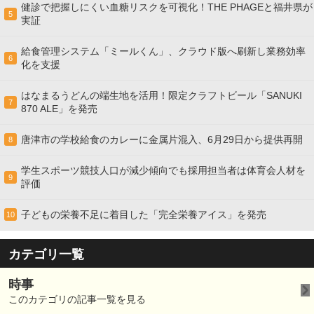
健診で把握しにくい血糖リスクを可視化！THE PHAGEと福井県が
5
実証
給食管理システム「ミールくん」、クラウド版へ刷新し業務効率
6
化を支援
はなまるうどんの端生地を活用！限定クラフトビール「SANUKI
7
870 ALE」を発売
唐津市の学校給食のカレーに金属片混入、6月29日から提供再開
8
学生スポーツ競技人口が減少傾向でも採用担当者は体育会人材を
9
評価
子どもの栄養不足に着目した「完全栄養アイス」を発売
10
カテゴリ一覧
時事
このカテゴリの記事一覧を見る