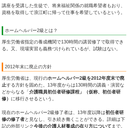
講座を受講した生徒で、将来福祉関係の就職希望者もおり、
資格を取得して浪江町に帰って仕事を希望しているという。
ホームヘルパー2級とは？
厚生労働省指定の養成機関で130時間の講習修了で取得でき
る。又、現場実習も義務づけられているが、試験はない。
2012年末に廃止の方針
厚生労働省は、現行の
ホームヘルパー2級を2012年度末で廃
止
する方針を固めた。13年度からは130時間の講義・演習な
どからなる「
介護職員初任者研修課程」（仮称、初任者研
修）
に移行させるという。
現在のホームヘルパー2級修了者は、13年度以降は
初任者研
修の修了者
と見なし、引き続き働くことができる。詳細は下
記の外部リンク
今後の介護人材養成の在り方について
まで。