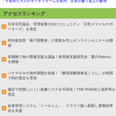
・宇多田ヒカルがキラキラネームを批判 企業が嫌う孤立の象徴
アクセスランキング
日本豆乳協会、管理栄養士向けコミュニティ「豆乳スマイルサポ
1
ーターズ」を発足
特別食加算「嚥下調整食」の実践を学ぶオンラインセミナーを開
2
催
多職種で食の尊厳支援を議論！新宿食支援研究会「夏のReboot」
3
を開催
ハナマルキの海外展開が加速！『酵母発酵液体塩こうじ』が韓国
4
で特許査定を受領
健診で把握しにくい血糖リスクを可視化！THE PHAGEと福井県が
5
実証
給食管理システム「ミールくん」、クラウド版へ刷新し業務効率
6
化を支援