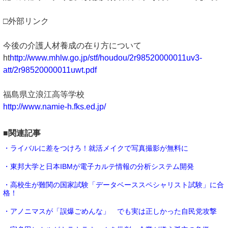
□外部リンク
今後の介護人材養成の在り方について
ht
http://www.mhlw.go.jp/stf/houdou/2r98520000011uv3-
att/2r98520000011uwt.pdf
福島県立浪江高等学校
http://www.namie-h.fks.ed.jp/
■関連記事
・ライバルに差をつけろ！就活メイクで写真撮影が無料に
・東邦大学と日本IBMが電子カルテ情報の分析システム開発
・高校生が難関の国家試験「データベーススペシャリスト試験」に合
格！
・アノニマスが「誤爆ごめんな」 でも実は正しかった自民党攻撃