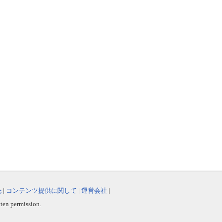
先
|
コンテンツ提供に関して
|
運営会社
|
tten permission.