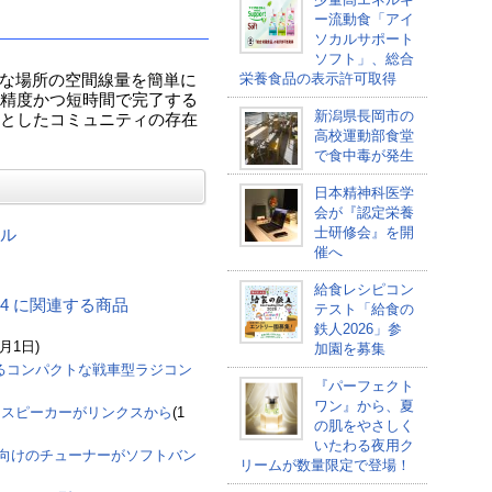
ー流動食「アイ
ソカルサポート
ソフト」、総合
栄養食品の表示許可取得
、身近な場所の空間線量を簡単に
精度かつ短時間で完了する
新潟県長岡市の
としたコミュニティの存在
高校運動部食堂
で食中毒が発生
日本精神科医学
会が『認定栄養
士研修会』を開
ル
催へ
給食レシピコン
_Type4 に関連する商品
テスト「給食の
鉄人2026」参
2月1日)
加園を募集
しめるコンパクトな戦車型ラジコン
『パーフェクト
ワン』から、夏
ススピーカーがリンクスから
(1
の肌をやさしく
いたわる夜用ク
S向けのチューナーがソフトバン
リームが数量限定で登場！