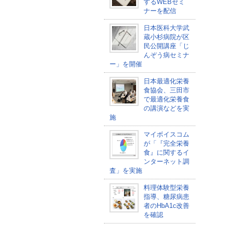
するWEBセミ
ナーを配信
日本医科大学武
蔵小杉病院が区
民公開講座「じ
んぞう病セミナ
ー」を開催
日本最適化栄養
食協会、三田市
で最適化栄養食
の講演などを実
施
マイボイスコム
が「『完全栄養
食』に関するイ
ンターネット調
査」を実施
料理体験型栄養
指導、糖尿病患
者のHbA1c改善
を確認