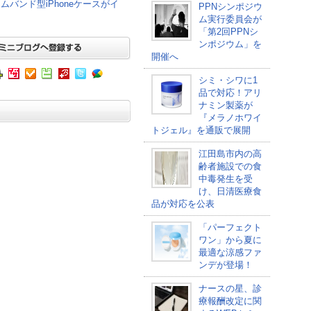
バンド型iPhoneケースがイ
PPNシンポジウ
ム実行委員会が
「第2回PPNシ
ンポジウム」を
開催へ
シミ・シワに1
品で対応！アリ
ナミン製薬が
『メラノホワイ
トジェル』を通販で展開
江田島市内の高
齢者施設での食
中毒発生を受
け、日清医療食
品が対応を公表
「パーフェクト
ワン」から夏に
最適な涼感ファ
ンデが登場！
ナースの星、診
療報酬改定に関