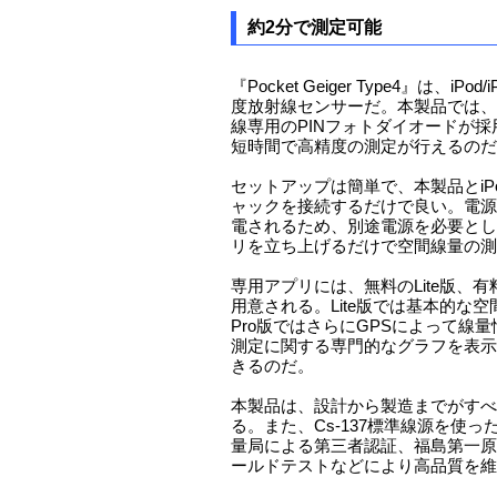
約2分で測定可能
『Pocket Geiger Type4』は、iPo
度放射線センサーだ。本製品では、
線専用のPINフォトダイオードが採
短時間で高精度の測定が行えるのだ
セットアップは簡単で、本製品とiPod/
ャックを接続するだけで良い。電源
電されるため、別途電源を必要とし
リを立ち上げるだけで空間線量の測
専用アプリには、無料のLite版、有料
用意される。Lite版では基本的な
Pro版ではさらにGPSによって線
測定に関する専門的なグラフを表示
きるのだ。
本製品は、設計から製造までがすべ
る。また、Cs-137標準線源を使
量局による第三者認証、福島第一原
ールドテストなどにより高品質を維