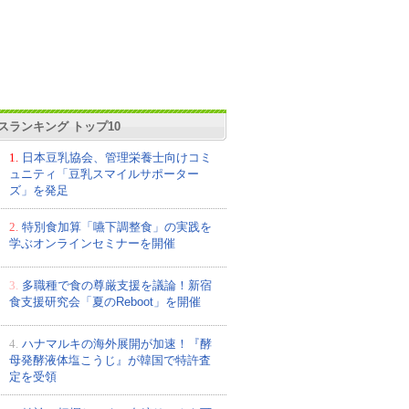
スランキング トップ10
1.
日本豆乳協会、管理栄養士向けコミ
ュニティ「豆乳スマイルサポーター
ズ」を発足
2.
特別食加算「嚥下調整食」の実践を
学ぶオンラインセミナーを開催
3.
多職種で食の尊厳支援を議論！新宿
食支援研究会「夏のReboot」を開催
4.
ハナマルキの海外展開が加速！『酵
母発酵液体塩こうじ』が韓国で特許査
定を受領