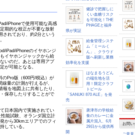
健診で把握しに
くい血糖リスク
を可視化！THE
d/iPad/iPhoneで使用可能な高感
PHAGEと福井
定期的な校正が不要な放射
県が実証
用されており、約2分という
。
給食管理システ
ム「ミールく
iPad/iPhoneのイヤホンジ
ん」、クラウド
もイヤホンジャックから給
版へ刷新し業務
ないのだ。あとは専用アプ
効率化を支援
定が可能となる。
はなまるうどん
のPro版（600円/税込）が
の端生地を活
空間線量の計測が行えるが、
用！限定クラフ
量情報を地図上に共有したり、
トビール
・保存したりすることがで
「SANUKI 870 ALE」を発
売
て日本国内で実施されてい
唐津市の学校給
った性能試験、オランダ国立計
食のカレーに金
発から30kmエリアでのフィ
属片混入、6月
お問い
持している。
29日から提供再
開
ご意見