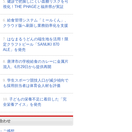
5.
健診で把握しにくい血糖リスクを可
視化！THE PHAGEと福井県が実証
6.
給食管理システム「ミールくん」、
クラウド版へ刷新し業務効率化を支援
7.
はなまるうどんの端生地を活用！限
定クラフトビール「SANUKI 870
ALE」を発売
8.
唐津市の学校給食のカレーに金属片
混入、6月29日から提供再開
9.
学生スポーツ競技人口が減少傾向で
も採用担当者は体育会人材を評価
10.
子どもの栄養不足に着目した「完
全栄養アイス」を発売
合わせ
・ご感想