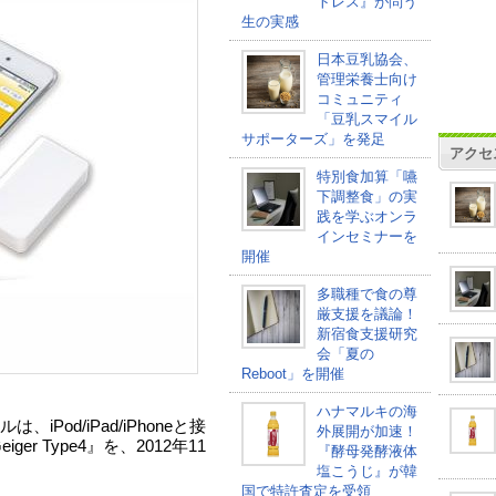
トレス』が問う
生の実感
日本豆乳協会、
管理栄養士向け
コミュニティ
「豆乳スマイル
サポーターズ」を発足
アクセ
特別食加算「嚥
下調整食」の実
践を学ぶオンラ
インセミナーを
開催
多職種で食の尊
厳支援を議論！
新宿食支援研究
会「夏の
Reboot」を開催
ハナマルキの海
Pod/iPad/iPhoneと接
外展開が加速！
er Type4』を、2012年11
『酵母発酵液体
塩こうじ』が韓
国で特許査定を受領