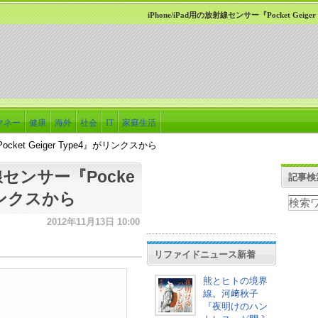
iPhone/iPad用の放射線センサー『Pocket Geig
マネー
健康
海外
社会
IT
家庭生活
cket Geiger Type4』がリンクスから
射線センサー『Pocke
記事検
がリンクスから
2012年11月13日 10:00
リファイドニュース新着
熊とヒトの境界
線。河﨑秋子
『夜明けのハン