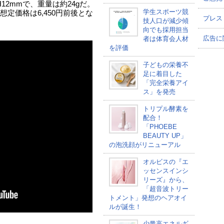
H12mmで、重量は約24gだ。
学生スポーツ競
定価格は6,450円前後とな
プレス
技人口が減少傾
向でも採用担当
広告に
者は体育会人材
を評価
子どもの栄養不
足に着目した
「完全栄養アイ
ス」を発売
トリプル酵素を
配合！
「PHOEBE
BEAUTY UP」
の泡洗顔がリニューアル
オルビスの『エ
ッセンスインシ
リーズ』から、
「超音波トリー
トメント」発想のヘアオイ
ルが誕生！
少量高エネルギ