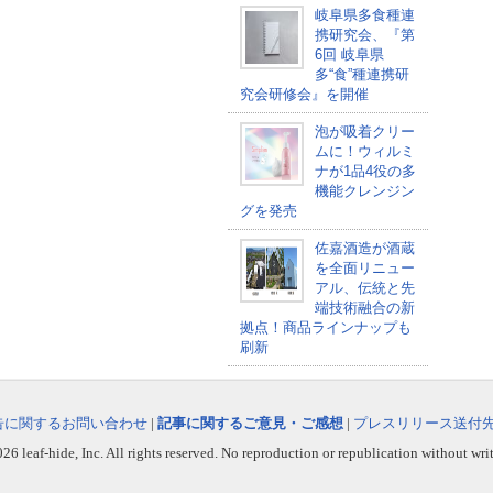
岐阜県多食種連
携研究会、『第
6回 岐阜県
多“食”種連携研
究会研修会』を開催
泡が吸着クリー
ムに！ウィルミ
ナが1品4役の多
機能クレンジン
グを発売
佐嘉酒造が酒蔵
を全面リニュー
アル、伝統と先
端技術融合の新
拠点！商品ラインナップも
刷新
告に関するお問い合わせ
|
記事に関するご意見・ご感想
|
プレスリリース送付
6 leaf-hide, Inc. All rights reserved. No reproduction or republication without wri