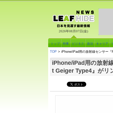
2026年08月07日(金)
トップ
時事
ビジネス
政治
キャリア
TOP
>
iPhone/iPad用の放射線センサー『Po
iPhone/iPad用の放
t Geiger Type4』