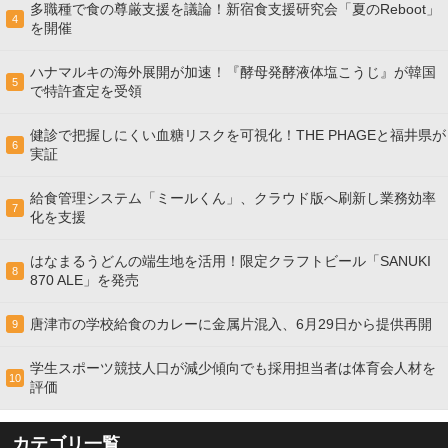
多職種で食の尊厳支援を議論！新宿食支援研究会「夏のReboot」
4
を開催
ハナマルキの海外展開が加速！『酵母発酵液体塩こうじ』が韓国
5
で特許査定を受領
健診で把握しにくい血糖リスクを可視化！THE PHAGEと福井県が
6
実証
給食管理システム「ミールくん」、クラウド版へ刷新し業務効率
7
化を支援
はなまるうどんの端生地を活用！限定クラフトビール「SANUKI
8
870 ALE」を発売
唐津市の学校給食のカレーに金属片混入、6月29日から提供再開
9
学生スポーツ競技人口が減少傾向でも採用担当者は体育会人材を
10
評価
カテゴリ一覧