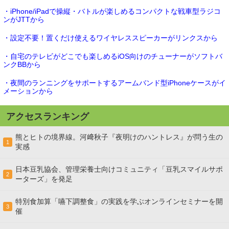
・iPhone/iPadで操縦・バトルが楽しめるコンパクトな戦車型ラジコ
ンがJTTから
・設定不要！置くだけ使えるワイヤレススピーカーがリンクスから
・自宅のテレビがどこでも楽しめるiOS向けのチューナーがソフトバ
ンクBBから
・夜間のランニングをサポートするアームバンド型iPhoneケースがイ
メーションから
アクセスランキング
熊とヒトの境界線。河﨑秋子『夜明けのハントレス』が問う生の
1
実感
日本豆乳協会、管理栄養士向けコミュニティ「豆乳スマイルサポ
2
ーターズ」を発足
特別食加算「嚥下調整食」の実践を学ぶオンラインセミナーを開
3
催