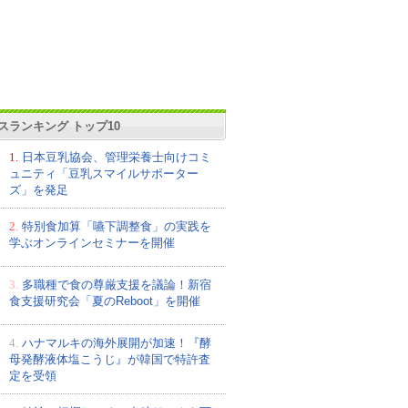
スランキング トップ10
1.
日本豆乳協会、管理栄養士向けコミ
ュニティ「豆乳スマイルサポーター
ズ」を発足
2.
特別食加算「嚥下調整食」の実践を
学ぶオンラインセミナーを開催
3.
多職種で食の尊厳支援を議論！新宿
食支援研究会「夏のReboot」を開催
4.
ハナマルキの海外展開が加速！『酵
母発酵液体塩こうじ』が韓国で特許査
定を受領