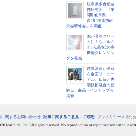
岐阜県多食種連
携研究会、『第
6回 岐阜県
多“食”種連携研
究会研修会』を開催
泡が吸着クリー
ムに！ウィルミ
ナが1品4役の多
機能クレンジン
グを発売
佐嘉酒造が酒蔵
を全面リニュー
アル、伝統と先
端技術融合の新
拠点！商品ラインナップも
刷新
告に関するお問い合わせ
|
記事に関するご意見・ご感想
|
プレスリリース送付
6 leaf-hide, Inc. All rights reserved. No reproduction or republication without wri