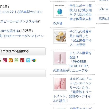
学生スポーツ競
2月1日)
プレス
技人口が減少傾
しめるコンパクトな戦車型ラジコン
向でも採用担当
広告に
者は体育会人材
ススピーカーがリンクスから
(1
を評価
.comを訴える
(1月28日)
子どもの栄養不
S向けのチューナーがソフトバン
足に着目した
「完全栄養アイ
ス」を発売
トリプル酵素を
配合！
「PHOEBE
BEAUTY UP」
の泡洗顔がリニューアル
オルビスの『エ
ッセンスインシ
リーズ』から、
「超音波トリー
トメント」発想のヘアオイ
ルが誕生！
少量高エネルギ