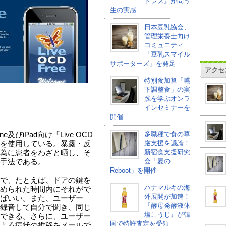
トレス』が問う
生の実感
日本豆乳協会、
管理栄養士向け
コミュニティ
「豆乳スマイル
サポーターズ」を発足
アクセ
特別食加算「嚥
下調整食」の実
践を学ぶオンラ
インセミナーを
開催
多職種で食の尊
及びiPad向け「Live OCD
厳支援を議論！
法を使用している。暴露・反
新宿食支援研究
為に患者をわざと晒し、そ
会「夏の
手法である。
Reboot」を開催
で、たとえば、ドアの鍵を
ハナマルキの海
められた時間内にそれがで
外展開が加速！
ばいい。また、ユーザー
『酵母発酵液体
録音して自分で聞き、同じ
塩こうじ』が韓
できる。さらに、ユーザー
国で特許査定を受領
よる症状の推移をメールで