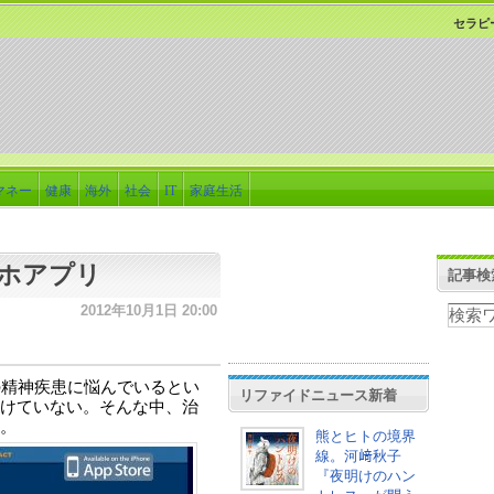
セラピ
マネー
健康
海外
社会
IT
家庭生活
ホアプリ
記事検
2012年10月1日 20:00
の精神疾患に悩んでいるとい
リファイドニュース新着
けていない。そんな中、治
。
熊とヒトの境界
線。河﨑秋子
『夜明けのハン