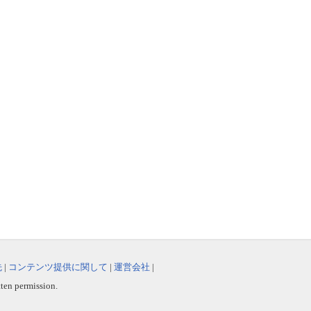
先
|
コンテンツ提供に関して
|
運営会社
|
tten permission.