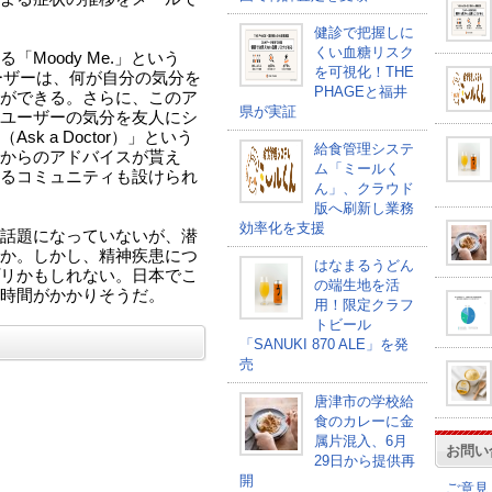
健診で把握しに
くい血糖リスク
Moody Me.」という
を可視化！THE
。ユーザーは、何が自分の気分を
PHAGEと福井
ができる。さらに、このア
県が実証
ユーザーの気分を友人にシ
k a Doctor）」という
給食管理システ
からのアドバイスが貰え
ム「ミールく
るコミュニティも設けられ
ん」、クラウド
版へ刷新し業務
効率化を支援
話題になっていないが、潜
か。しかし、精神疾患につ
はなまるうどん
リかもしれない。日本でこ
の端生地を活
時間がかかりそうだ。
用！限定クラフ
トビール
「SANUKI 870 ALE」を発
売
唐津市の学校給
食のカレーに金
属片混入、6月
お問い
29日から提供再
開
ご意見