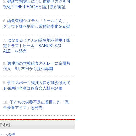
5.
健診で把握しにくい血糖リスクを可
視化！THE PHAGEと福井県が実証
6.
給食管理システム「ミールくん」、
クラウド版へ刷新し業務効率化を支援
7.
はなまるうどんの端生地を活用！限
定クラフトビール「SANUKI 870
ALE」を発売
8.
唐津市の学校給食のカレーに金属片
混入、6月29日から提供再開
9.
学生スポーツ競技人口が減少傾向で
も採用担当者は体育会人材を評価
10.
子どもの栄養不足に着目した「完
全栄養アイス」を発売
合わせ
・ご感想