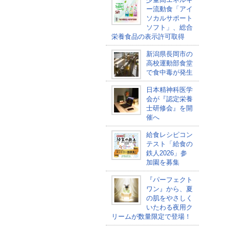
ー流動食「アイ
ソカルサポート
ソフト」、総合
栄養食品の表示許可取得
新潟県長岡市の
高校運動部食堂
で食中毒が発生
日本精神科医学
会が『認定栄養
士研修会』を開
催へ
給食レシピコン
テスト「給食の
鉄人2026」参
加園を募集
『パーフェクト
ワン』から、夏
の肌をやさしく
いたわる夜用ク
リームが数量限定で登場！