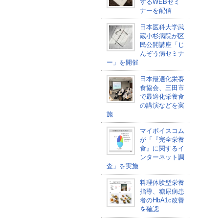
するWEBセミ
ナーを配信
日本医科大学武
蔵小杉病院が区
民公開講座「じ
んぞう病セミナ
ー」を開催
日本最適化栄養
食協会、三田市
で最適化栄養食
の講演などを実
施
マイボイスコム
が「『完全栄養
食』に関するイ
ンターネット調
査」を実施
料理体験型栄養
指導、糖尿病患
者のHbA1c改善
を確認