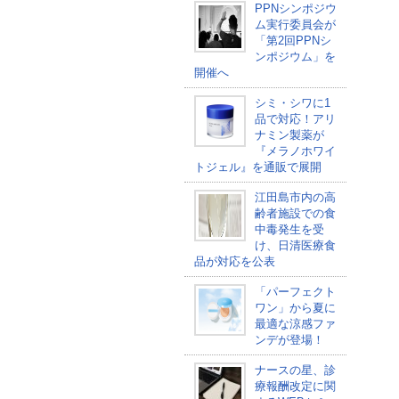
PPNシンポジウ
ム実行委員会が
「第2回PPNシ
ンポジウム」を
開催へ
シミ・シワに1
品で対応！アリ
ナミン製薬が
『メラノホワイ
トジェル』を通販で展開
江田島市内の高
齢者施設での食
中毒発生を受
け、日清医療食
品が対応を公表
「パーフェクト
ワン」から夏に
最適な涼感ファ
ンデが登場！
ナースの星、診
療報酬改定に関