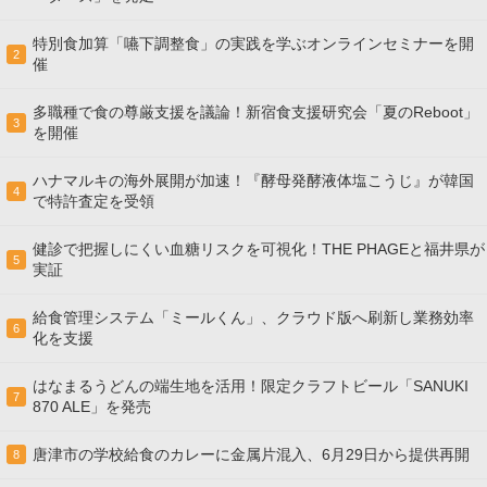
特別食加算「嚥下調整食」の実践を学ぶオンラインセミナーを開
2
催
多職種で食の尊厳支援を議論！新宿食支援研究会「夏のReboot」
3
を開催
ハナマルキの海外展開が加速！『酵母発酵液体塩こうじ』が韓国
4
で特許査定を受領
健診で把握しにくい血糖リスクを可視化！THE PHAGEと福井県が
5
実証
給食管理システム「ミールくん」、クラウド版へ刷新し業務効率
6
化を支援
はなまるうどんの端生地を活用！限定クラフトビール「SANUKI
7
870 ALE」を発売
唐津市の学校給食のカレーに金属片混入、6月29日から提供再開
8