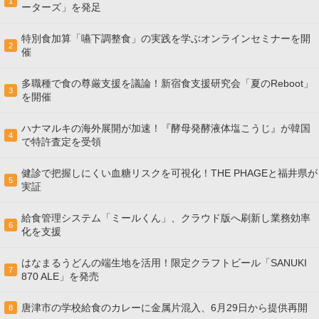
1
ーターズ」を発足
特別食加算「嚥下調整食」の実践を学ぶオンラインセミナーを開
2
催
多職種で食の尊厳支援を議論！新宿食支援研究会「夏のReboot」
3
を開催
ハナマルキの海外展開が加速！『酵母発酵液体塩こうじ』が韓国
4
で特許査定を受領
健診で把握しにくい血糖リスクを可視化！THE PHAGEと福井県が
5
実証
給食管理システム「ミールくん」、クラウド版へ刷新し業務効率
6
化を支援
はなまるうどんの端生地を活用！限定クラフトビール「SANUKI
7
870 ALE」を発売
唐津市の学校給食のカレーに金属片混入、6月29日から提供再開
8