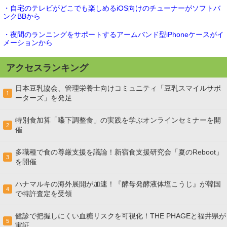
・自宅のテレビがどこでも楽しめるiOS向けのチューナーがソフトバ
ンクBBから
・夜間のランニングをサポートするアームバンド型iPhoneケースがイ
メーションから
アクセスランキング
日本豆乳協会、管理栄養士向けコミュニティ「豆乳スマイルサポ
1
ーターズ」を発足
特別食加算「嚥下調整食」の実践を学ぶオンラインセミナーを開
2
催
多職種で食の尊厳支援を議論！新宿食支援研究会「夏のReboot」
3
を開催
ハナマルキの海外展開が加速！『酵母発酵液体塩こうじ』が韓国
4
で特許査定を受領
健診で把握しにくい血糖リスクを可視化！THE PHAGEと福井県が
5
実証