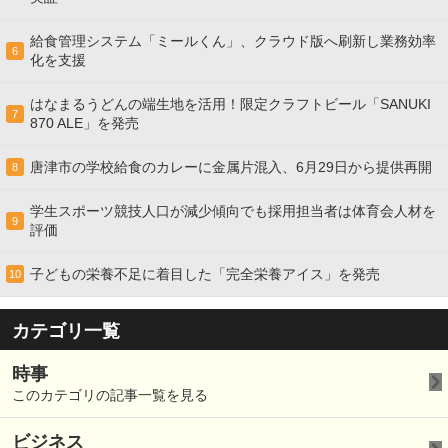
給食管理システム「ミールくん」、クラウド版へ刷新し業務効率
6
化を支援
はなまるうどんの端生地を活用！限定クラフトビール「SANUKI
7
870 ALE」を発売
唐津市の学校給食のカレーに金属片混入、6月29日から提供再開
8
学生スポーツ競技人口が減少傾向でも採用担当者は体育会人材を
9
評価
子どもの栄養不足に着目した「完全栄養アイス」を発売
10
カテゴリ一覧
時事
このカテゴリの記事一覧を見る
ビジネス